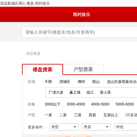
清远新城区洲心 楼盘-凯时娱乐
凯时娱乐
>
清远楼盘
户型搜索
楼盘搜索
区域
不限
清城区
佛冈
阳山
连山壮族瑶族自治
广清大道
赢之城
临江
新人医
价格
3000以下
3000-4000
4000-5000
5000-6000
户型
一居
二居
三居
四居
五居以上
(可多选
类型
售卖
特色
更多条件：