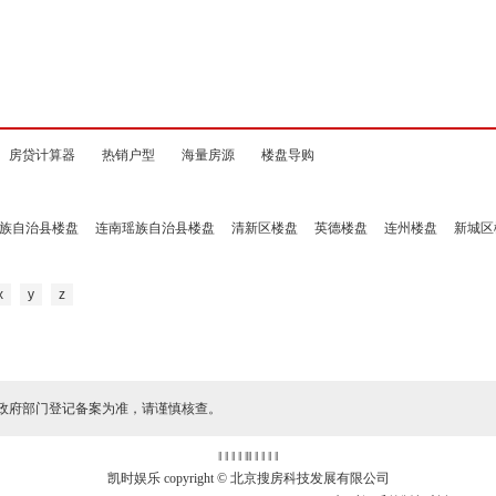
房贷计算器
热销户型
海量房源
楼盘导购
族自治县楼盘
连南瑶族自治县楼盘
清新区楼盘
英德楼盘
连州楼盘
新城区
x
y
z
政府部门登记备案为准，请谨慎核查。
‖ ‖ ‖ ‖
‖
‖ ‖ ‖ ‖ ‖
凯时娱乐 copyright © 北京搜房科技发展有限公司