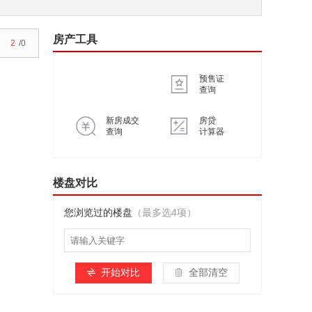
房产工具
2
/0
预售证
查询
新房成交
房贷
查询
计算器
楼盘对比
您浏览过的楼盘
（最多选4项）
开始对比
全部清空