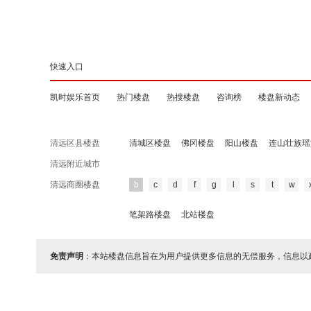
快速入口
凯时娱乐首页
热门楼盘
热搜楼盘
咨询榜
楼盘新动态
清远区县楼盘
清城区楼盘
佛冈楼盘
阳山楼盘
连山壮族瑶
清远附近城市
清远商圈楼盘
b
c
d
f
g
l
s
t
w
笔架路楼盘
北站楼盘
免责声明
：本站楼盘信息旨在为用户提供更多信息的无偿服务，信息以