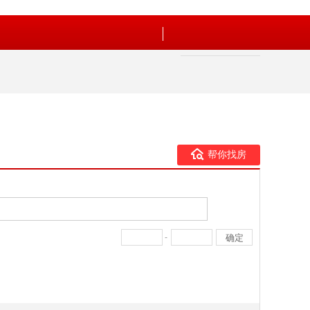
帮你找房
-