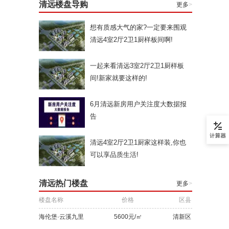
清远楼盘导购
更多
>
想有质感大气的家?一定要来围观
清远4室2厅2卫1厨样板间啊!
一起来看清远3室2厅2卫1厨样板
间!新家就要这样的!
6月清远新房用户关注度大数据报
告
清远4室2厅2卫1厨家这样装,你也
可以享品质生活!
清远热门楼盘
更多
>
楼盘名称
价格
区县
海伦堡·云溪九里
5600元/㎡
清新区