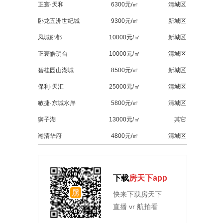
正寰·天和
6300元/㎡
清城区
卧龙五洲世纪城
9300元/㎡
新城区
凤城郦都
10000元/㎡
新城区
正寰皓玥台
10000元/㎡
清城区
碧桂园山湖城
8500元/㎡
新城区
保利·天汇
25000元/㎡
清城区
敏捷·东城水岸
5800元/㎡
清城区
狮子湖
13000元/㎡
其它
瀚清华府
4800元/㎡
清城区
下载
房天下app
快来下载房天下
直播 vr 航拍看