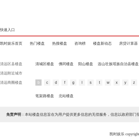
快速入口
凯时娱乐首页
热门楼盘
热搜楼盘
咨询榜
楼盘新动态
房贷计算器
清远区县楼盘
清城区楼盘
佛冈楼盘
阳山楼盘
连山壮族瑶族自治县楼盘
清远附近城市
清远商圈楼盘
b
c
d
f
g
l
s
t
w
x
y
z
笔架路楼盘
北站楼盘
免责声明
：本站楼盘信息旨在为用户提供更多信息的无偿服务，信息以政府部门
凯时娱乐 copyr