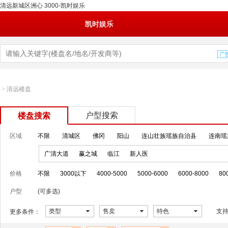
清远新城区洲心 3000-凯时娱乐
凯时娱乐
>
清远楼盘
户型搜索
楼盘搜索
区域
不限
清城区
佛冈
阳山
连山壮族瑶族自治县
连南瑶
广清大道
赢之城
临江
新人医
价格
不限
3000以下
4000-5000
5000-6000
6000-8000
80
户型
(可多选)
类型
售卖
特色
支
更多条件：