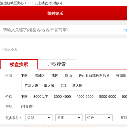
清远新城区洲心 10000以上楼盘-凯时娱乐
凯时娱乐
>
清远楼盘
户型搜索
楼盘搜索
区域
不限
清城区
佛冈
阳山
连山壮族瑶族自治县
连南瑶
广清大道
赢之城
临江
新人医
价格
不限
3000以下
3000-4000
4000-5000
5000-6000
60
户型
(可多选)
类型
售卖
特色
支
更多条件：