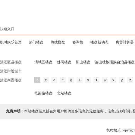
快速入口
凯时娱乐首页
热门楼盘
热搜楼盘
咨询榜
楼盘新动态
房贷计算器
清远区县楼盘
清城区楼盘
佛冈楼盘
阳山楼盘
连山壮族瑶族自治县楼盘
清远附近城市
清远商圈楼盘
b
c
d
f
g
l
s
t
w
x
y
z
笔架路楼盘
北站楼盘
免责声明
：本站楼盘信息旨在为用户提供更多信息的无偿服务，信息以政府部门
凯时娱乐 copyr