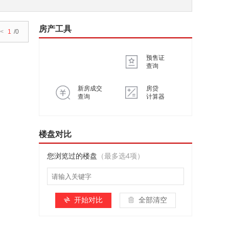
房产工具
<
1
/0
预售证
查询
新房成交
房贷
查询
计算器
楼盘对比
您浏览过的楼盘
（最多选4项）
开始对比
全部清空