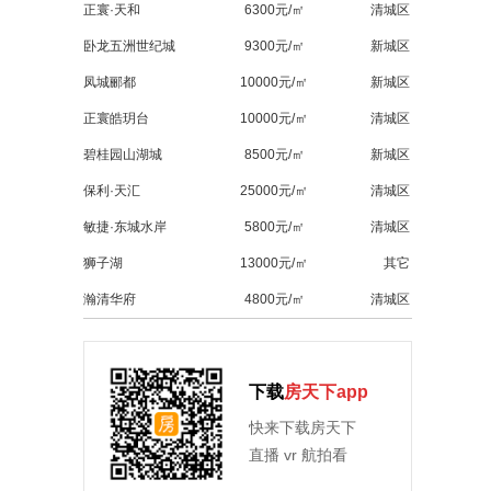
正寰·天和
6300元/㎡
清城区
卧龙五洲世纪城
9300元/㎡
新城区
凤城郦都
10000元/㎡
新城区
正寰皓玥台
10000元/㎡
清城区
碧桂园山湖城
8500元/㎡
新城区
保利·天汇
25000元/㎡
清城区
敏捷·东城水岸
5800元/㎡
清城区
狮子湖
13000元/㎡
其它
瀚清华府
4800元/㎡
清城区
下载
房天下app
快来下载房天下
直播 vr 航拍看