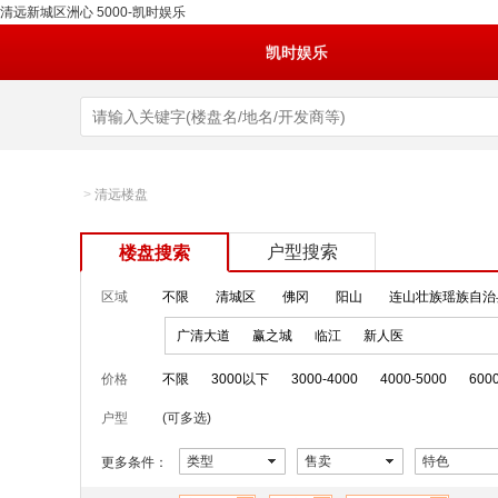
清远新城区洲心 5000-凯时娱乐
凯时娱乐
>
清远楼盘
户型搜索
楼盘搜索
区域
不限
清城区
佛冈
阳山
连山壮族瑶族自治
广清大道
赢之城
临江
新人医
价格
不限
3000以下
3000-4000
4000-5000
600
户型
(可多选)
类型
售卖
特色
更多条件：