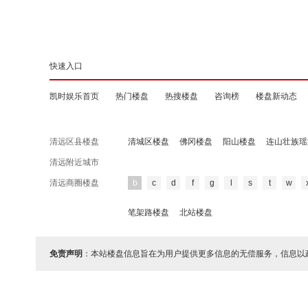
快速入口
凯时娱乐首页
热门楼盘
热搜楼盘
咨询榜
楼盘新动态
清远区县楼盘
清城区楼盘
佛冈楼盘
阳山楼盘
连山壮族瑶
清远附近城市
清远商圈楼盘
b
c
d
f
g
l
s
t
w
笔架路楼盘
北站楼盘
免责声明
：本站楼盘信息旨在为用户提供更多信息的无偿服务，信息以