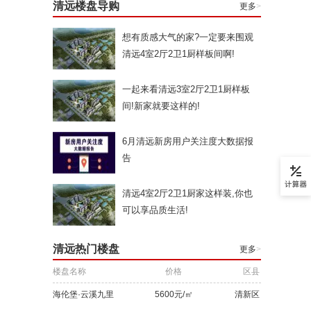
清远楼盘导购
更多
>
想有质感大气的家?一定要来围观
清远4室2厅2卫1厨样板间啊!
一起来看清远3室2厅2卫1厨样板
间!新家就要这样的!
6月清远新房用户关注度大数据报
告
清远4室2厅2卫1厨家这样装,你也
可以享品质生活!
清远热门楼盘
更多
>
楼盘名称
价格
区县
海伦堡·云溪九里
5600元/㎡
清新区