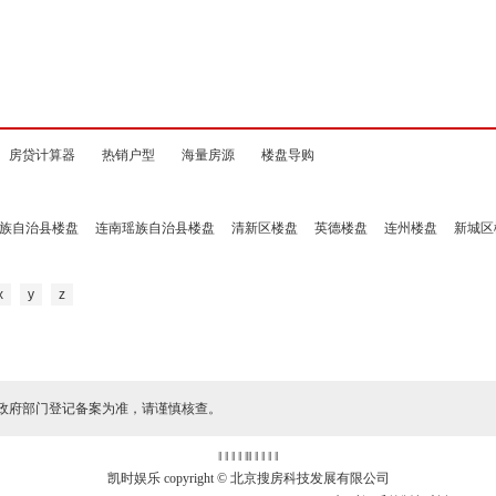
房贷计算器
热销户型
海量房源
楼盘导购
族自治县楼盘
连南瑶族自治县楼盘
清新区楼盘
英德楼盘
连州楼盘
新城区
x
y
z
政府部门登记备案为准，请谨慎核查。
‖ ‖ ‖ ‖
‖
‖ ‖ ‖ ‖ ‖
凯时娱乐 copyright © 北京搜房科技发展有限公司