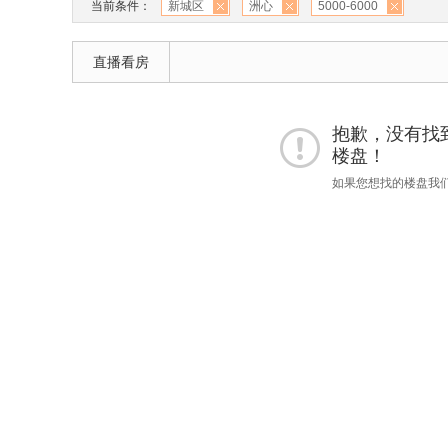
当前条件：
新城区
洲心
5000-6000
直播看房
抱歉，没有找到 "
楼盘！
如果您想找的楼盘我