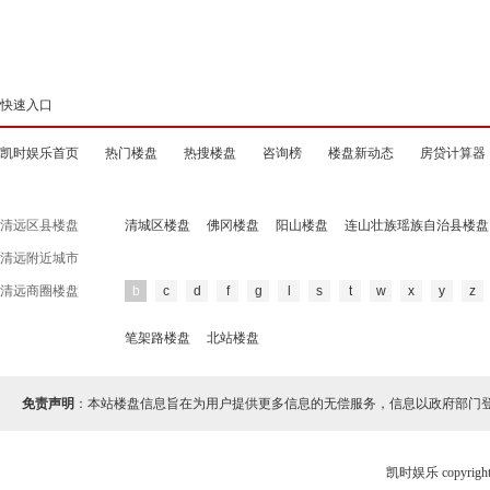
快速入口
凯时娱乐首页
热门楼盘
热搜楼盘
咨询榜
楼盘新动态
房贷计算器
清远区县楼盘
清城区楼盘
佛冈楼盘
阳山楼盘
连山壮族瑶族自治县楼盘
清远附近城市
清远商圈楼盘
b
c
d
f
g
l
s
t
w
x
y
z
笔架路楼盘
北站楼盘
免责声明
：本站楼盘信息旨在为用户提供更多信息的无偿服务，信息以政府部门
凯时娱乐 copyr