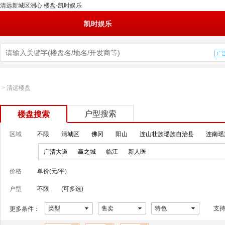
清远新城区洲心 楼盘-凯时娱乐
凯时娱乐
>
清远楼盘
户型搜索
楼盘搜索
区域
不限
清城区
佛冈
阳山
连山壮族瑶族自治县
连南瑶
广清大道
赢之城
临江
新人医
价格
单价(元/平)
户型
不限
(可多选)
类型
售卖
特色
支
更多条件：