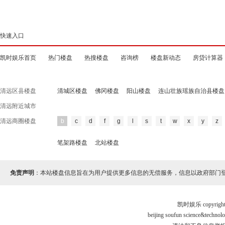
快速入口
凯时娱乐首页
热门楼盘
热搜楼盘
咨询榜
楼盘新动态
房贷计算器
清远区县楼盘
清城区楼盘
佛冈楼盘
阳山楼盘
连山壮族瑶族自治县楼盘
清远附近城市
清远商圈楼盘
b
c
d
f
g
l
s
t
w
x
y
z
笔架路楼盘
北站楼盘
免责声明
：本站楼盘信息旨在为用户提供更多信息的无偿服务，信息以政府部门
凯时娱乐 copyr
beijing soufun science&tec