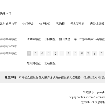
快速入口
凯时娱乐首页
热门楼盘
热搜楼盘
咨询榜
楼盘新动态
房贷计算器
清远区县楼盘
清城区楼盘
佛冈楼盘
阳山楼盘
连山壮族瑶族自治县楼盘
清远附近城市
清远商圈楼盘
b
c
d
f
g
l
s
t
w
x
y
z
笔架路楼盘
北站楼盘
免责声明
：本站楼盘信息旨在为用户提供更多信息的无偿服务，信息以政府部门
凯时娱乐 copyr
beijing soufun science&tec
违法和不良信息举报电话