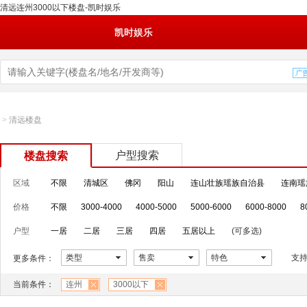
清远连州3000以下楼盘-凯时娱乐
凯时娱乐
>
清远楼盘
户型搜索
楼盘搜索
区域
不限
清城区
佛冈
阳山
连山壮族瑶族自治县
连南瑶
价格
不限
3000-4000
4000-5000
5000-6000
6000-8000
8
户型
一居
二居
三居
四居
五居以上
(可多选)
类型
售卖
特色
支
更多条件：
当前条件：
连州
3000以下