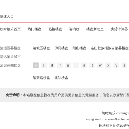
快速入口
凯时娱乐首页
热门楼盘
热搜楼盘
咨询榜
楼盘新动态
房贷计算器
清远区县楼盘
清城区楼盘
佛冈楼盘
阳山楼盘
连山壮族瑶族自治县楼盘
清远附近城市
清远商圈楼盘
b
c
d
f
g
l
s
t
w
x
y
z
笔架路楼盘
北站楼盘
免责声明
：本站楼盘信息旨在为用户提供更多信息的无偿服务，信息以政府部门
凯时娱乐 copyr
beijing soufun science&tec
违法和不良信息举报电话