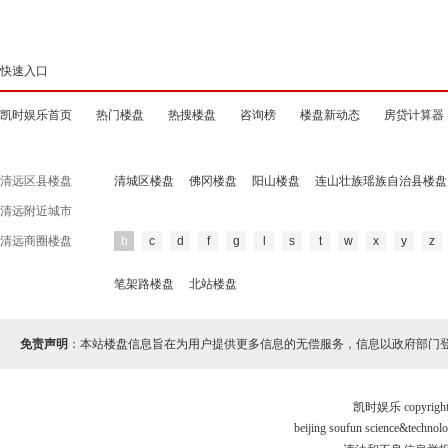
快速入口
凯时娱乐首页
热门楼盘
热搜楼盘
咨询榜
楼盘新动态
房贷计算器
清远区县楼盘
清城区楼盘
佛冈楼盘
阳山楼盘
连山壮族瑶族自治县楼盘
清远附近城市
清远商圈楼盘
b
c
d
f
g
l
s
t
w
x
y
z
笔架路楼盘
北站楼盘
免责声明
：本站楼盘信息旨在为用户提供更多信息的无偿服务，信息以政府部门
凯时娱乐 copyr
beijing soufun science&tec