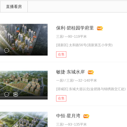
直播看房
保利·碧桂园学府里
三居
/ —90~119平米
[清新区] 太和路56号(清新第五小学旁)
在售
敏捷·东城水岸
一居
/ /
三居
/ —32~140平米
[清城区] 东城大道以北(金碧路与锦绣路交汇处)
在售
中恒·星月湾
三居
/ —93~135平米