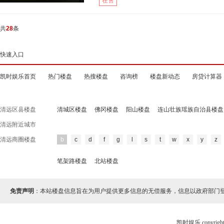
在售
共
28
条
快速入口
凯时娱乐首页
热门楼盘
热搜楼盘
咨询榜
楼盘新动态
房贷计算器
清远区县楼盘
清城区楼盘
佛冈楼盘
阳山楼盘
连山壮族瑶族自治县楼盘
清远附近城市
清远商圈楼盘
b
c
d
f
g
l
s
t
w
x
y
z
笔架路楼盘
北站楼盘
免责声明
：本站楼盘信息旨在为用户提供更多信息的无偿服务，信息以政府部门
凯时娱乐 copyr