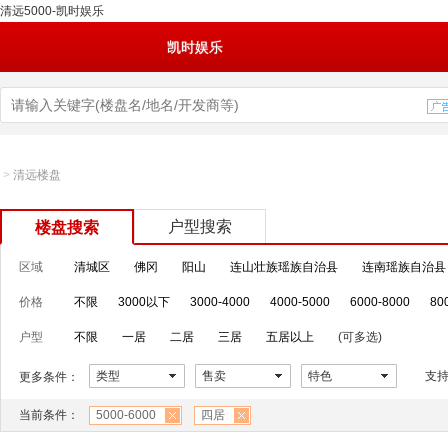
清远5000-凯时娱乐
凯时娱乐
>
清远楼盘
户型搜索
楼盘搜索
区域
清城区
佛冈
阳山
连山壮族瑶族自治县
连南瑶族自治县
价格
不限
3000以下
3000-4000
4000-5000
6000-8000
80
户型
不限
一居
二居
三居
五居以上
(可多选)
类型
售卖
特色
支
更多条件：
当前条件：
5000-6000
四居