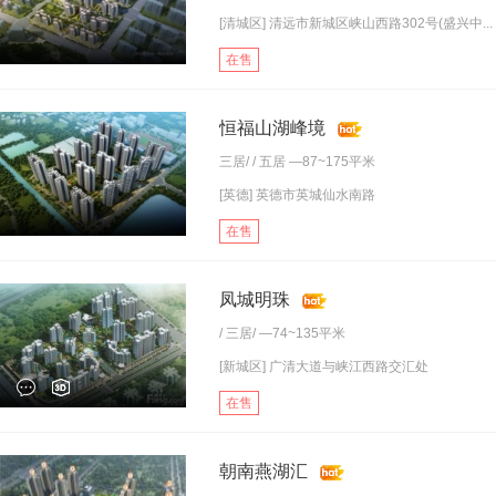
[清城区] 清远市新城区峡山西路302号(盛兴中...
在售
恒福山湖峰境
三居
/ /
五居
—87~175平米
[英德] 英德市英城仙水南路
在售
凤城明珠
/
三居
/ —74~135平米
[新城区] 广清大道与峡江西路交汇处
在售
朝南燕湖汇