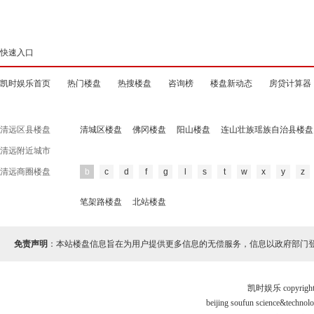
快速入口
凯时娱乐首页
热门楼盘
热搜楼盘
咨询榜
楼盘新动态
房贷计算器
清远区县楼盘
清城区楼盘
佛冈楼盘
阳山楼盘
连山壮族瑶族自治县楼盘
清远附近城市
清远商圈楼盘
b
c
d
f
g
l
s
t
w
x
y
z
笔架路楼盘
北站楼盘
免责声明
：本站楼盘信息旨在为用户提供更多信息的无偿服务，信息以政府部门
凯时娱乐 copyr
beijing soufun science&tec