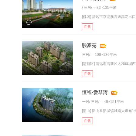
/
三居
/ —82~135平米
[佛冈] 清远市京港澳高速高岗出
在售
骏豪苑
三居
/ —108~130平米
[清新区] 清远市清新区太和镇城西大道
在售
恒福·爱琴湾
一居
/
三居
/ —48~151平米
[阳山] 阳山县阳城镇城南大道东1
在售