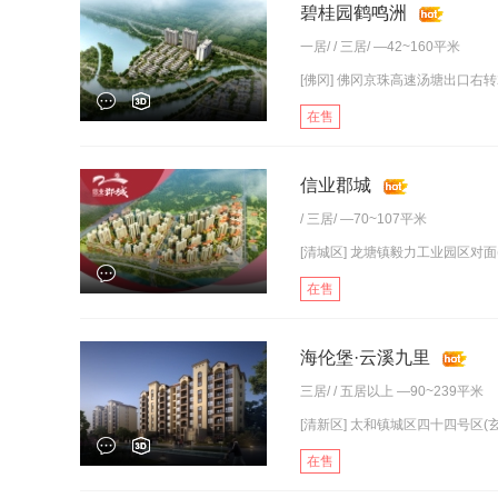
碧桂园鹤鸣洲
一居
/ /
三居
/ —42~160平米
[佛冈] 佛冈京珠高速汤塘出口右转
在售
信业郡城
/
三居
/ —70~107平米
[清城区] 龙塘镇毅力工业园区对面(
在售
海伦堡·云溪九里
三居
/ /
五居以上
—90~239平米
[清新区] 太和镇城区四十四号区(玄
在售