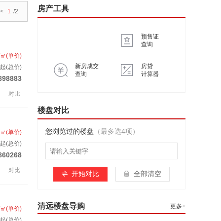
房产工具
<
1
/2
预售证
查询
/㎡(单价)
新房成交
房贷
起(总价)
查询
计算器
898883
对比
楼盘对比
您浏览过的楼盘
（最多选4项）
/㎡(单价)
起(总价)
860268
对比
开始对比
全部清空
清远楼盘导购
更多
>
/㎡(单价)
起(总价)