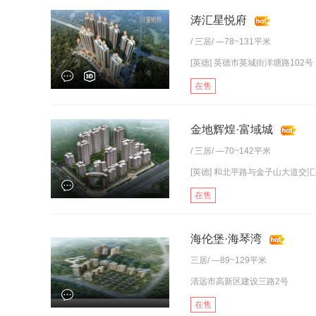
涛汇星悦府
/
三居
/ —78~131平米
[英德] 英德市英城街洋塘路102号
在售
金地辉煌·富域城
/
三居
/ —70~142平米
[英德] 和北平路与金子山大道交
在售
海伦堡·海琴湾
三居
/ —89~129平米
清远市高新区建设三路2号
在售