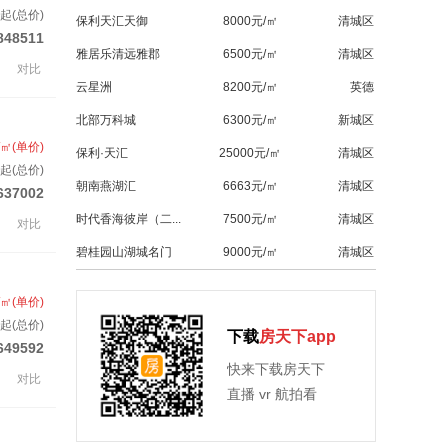
起(总价)
保利天汇天御
8000元/㎡
清城区
848511
雅居乐清远雅郡
6500元/㎡
清城区
对比
云星洲
8200元/㎡
英德
北部万科城
6300元/㎡
新城区
/㎡(单价)
保利·天汇
25000元/㎡
清城区
起(总价)
朝南燕湖汇
6663元/㎡
清城区
637002
时代香海彼岸（二...
7500元/㎡
清城区
对比
碧桂园山湖城名门
9000元/㎡
清城区
/㎡(单价)
起(总价)
下载
房天下app
649592
快来下载房天下
对比
直播 vr 航拍看