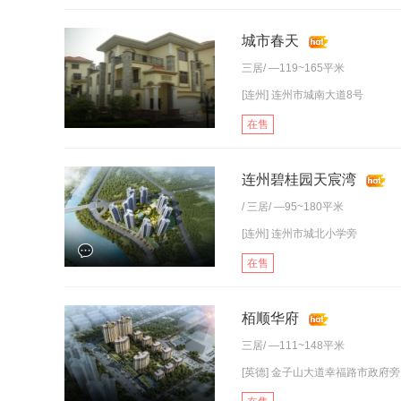
城市春天
三居
/ —119~165平米
[连州] 连州市城南大道8号
在售
连州碧桂园天宸湾
/
三居
/ —95~180平米
[连州] 连州市城北小学旁
在售
栢顺华府
三居
/ —111~148平米
[英德] 金子山大道幸福路市政府旁