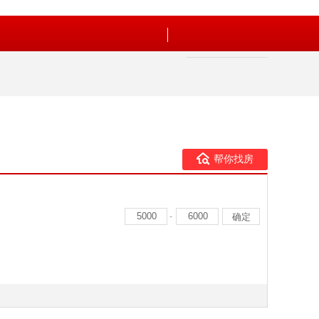
帮你找房
-