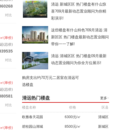
清远 新城区区 热门楼盘有什么惊
860268
喜?09月最新动态置业顾问为你精
对比
彩演示!
这些楼盘有什么特色?09月清远 清
新区区 热门楼盘最新动态置业顾问
/㎡(单价)
带你一一了解!
起(总价)
839535
清远 清城区区 热门楼盘09月最新
对比
动态置业顾问为你全方位展示!
购房支出约70万元二居室在清远可
/㎡(单价)
选楼盘
起(总价)
880581
清远热门楼盘
更多
>
对比
楼盘名称
价格
区县
欧雅春天花园
6300元/㎡
清城区
碧桂园山湖城
8500元/㎡
新城区
/㎡(单价)