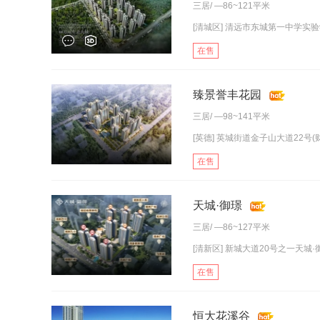
三居
/ —86~121平米
[清城区] 清远市东城第一中学实验学
在售
臻景誉丰花园
三居
/ —98~141平米
[英德] 英城街道金子山大道22号(
在售
天城·御璟
三居
/ —86~127平米
[清新区] 新城大道20号之一天城·御
在售
恒大花溪谷