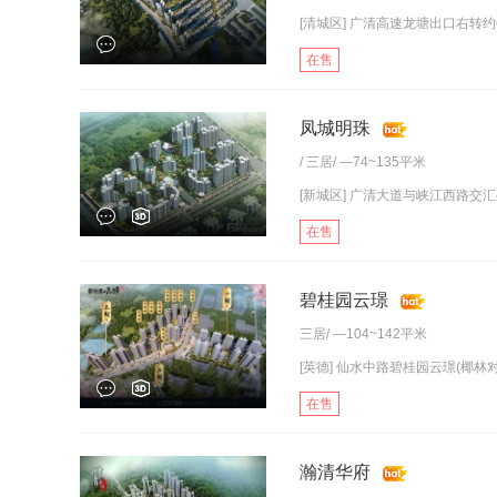
[清城区] 广清高速龙塘出口右转约
在售
凤城明珠
/
三居
/ —74~135平米
[新城区] 广清大道与峡江西路交
在售
碧桂园云璟
三居
/ —104~142平米
[英德] 仙水中路碧桂园云璟(椰林对
在售
瀚清华府