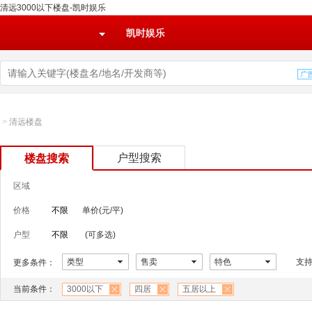
清远3000以下楼盘-凯时娱乐
凯时娱乐
>
清远楼盘
户型搜索
楼盘搜索
区域
价格
不限
单价(元/平)
户型
不限
(可多选)
类型
售卖
特色
支
更多条件：
当前条件：
3000以下
四居
五居以上