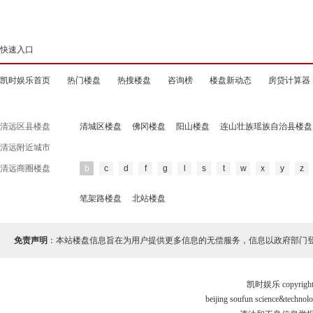
快速入口
凯时娱乐首页
热门楼盘
热搜楼盘
咨询榜
楼盘新动态
房贷计算器
清远区县楼盘
清城区楼盘
佛冈楼盘
阳山楼盘
连山壮族瑶族自治县楼盘
清远附近城市
清远商圈楼盘
b
c
d
f
g
l
s
t
w
x
y
z
笔架路楼盘
北站楼盘
免责声明
：本站楼盘信息旨在为用户提供更多信息的无偿服务，信息以政府部门
凯时娱乐 copyr
beijing soufun science&tec