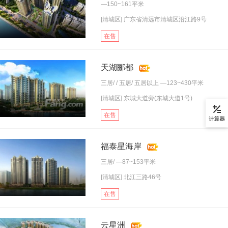
—150~161平米
[清城区] 广东省清远市清城区沿江路9号
在售
天湖郦都
三居
/ /
五居
/
五居以上
—123~430平米
[清城区] 东城大道旁(东城大道1号)
在售
福泰星海岸
三居
/ —87~153平米
[清城区] 北江三路46号
在售
云星洲