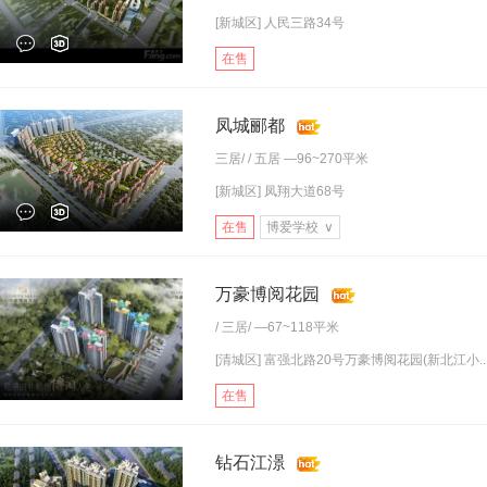
[新城区] 人民三路34号
在售
凤城郦都
三居
/ /
五居
—96~270平米
[新城区] 凤翔大道68号
在售
博爱学校
∨
万豪博阅花园
/
三居
/ —67~118平米
[清城区] 富强北路20号万豪博阅花园(新北江小..
在售
钻石江澋