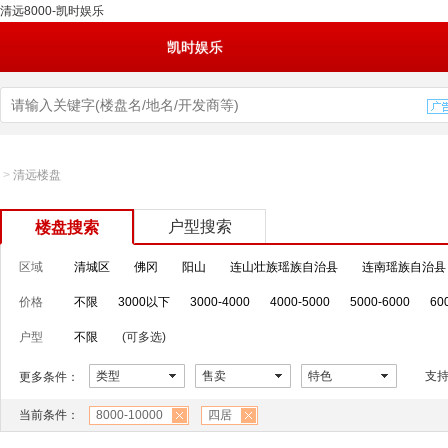
清远8000-凯时娱乐
凯时娱乐
>
清远楼盘
户型搜索
楼盘搜索
区域
清城区
佛冈
阳山
连山壮族瑶族自治县
连南瑶族自治县
价格
不限
3000以下
3000-4000
4000-5000
5000-6000
60
户型
不限
(可多选)
类型
售卖
特色
支
更多条件：
当前条件：
8000-10000
四居