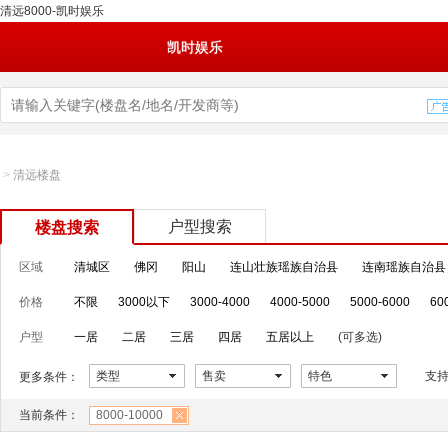
清远8000-凯时娱乐
凯时娱乐
>
清远楼盘
户型搜索
楼盘搜索
区域
清城区
佛冈
阳山
连山壮族瑶族自治县
连南瑶族自治县
价格
不限
3000以下
3000-4000
4000-5000
5000-6000
60
户型
一居
二居
三居
四居
五居以上
(可多选)
类型
售卖
特色
支
更多条件：
当前条件：
8000-10000