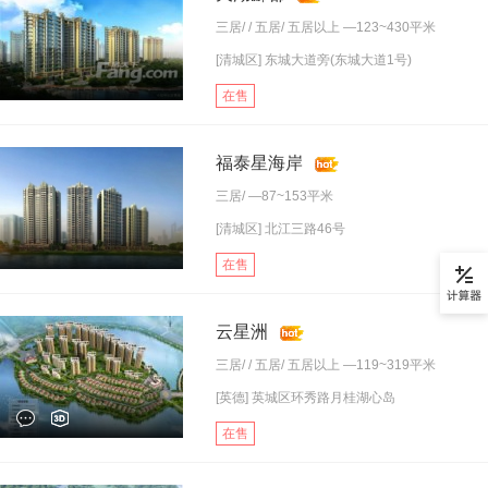
三居
/ /
五居
/
五居以上
—123~430平米
[清城区] 东城大道旁(东城大道1号)
在售
福泰星海岸
三居
/ —87~153平米
[清城区] 北江三路46号
在售
云星洲
三居
/ /
五居
/
五居以上
—119~319平米
[英德] 英城区环秀路月桂湖心岛
在售