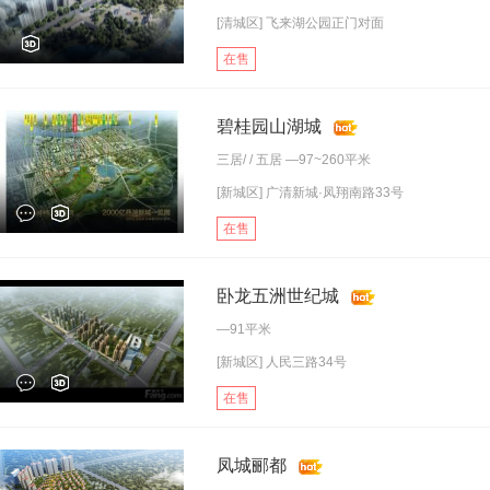
[清城区] 飞来湖公园正门对面
在售
碧桂园山湖城
三居
/ /
五居
—97~260平米
[新城区] 广清新城·凤翔南路33号
在售
卧龙五洲世纪城
—91平米
[新城区] 人民三路34号
在售
凤城郦都