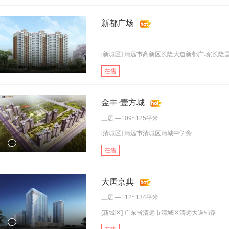
新都广场
[新城区] 清远市高新区长隆大道新都广场(长隆国.
在售
金丰·壹方城
三居
—109~125平米
[清城区] 清远市清城区清城中学旁
在售
大唐京典
三居
—112~134平米
[新城区] 广东省清远市清城区清远大道辅路