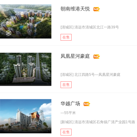
朝南维港天悦
[清城区] 清远市清城区北江一路39号
在售
凤凰星河豪庭
[清城区] 北江四路5号—凤凰星河豪庭
在售
华越广场
—55平米
[新城区] 清远市清城区石角镇广清产业园1号路
在售