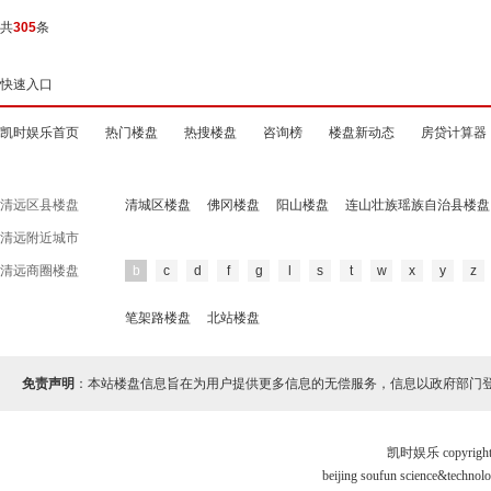
共
305
条
快速入口
凯时娱乐首页
热门楼盘
热搜楼盘
咨询榜
楼盘新动态
房贷计算器
清远区县楼盘
清城区楼盘
佛冈楼盘
阳山楼盘
连山壮族瑶族自治县楼盘
清远附近城市
清远商圈楼盘
b
c
d
f
g
l
s
t
w
x
y
z
笔架路楼盘
北站楼盘
免责声明
：本站楼盘信息旨在为用户提供更多信息的无偿服务，信息以政府部门
凯时娱乐 copyr
beijing soufun science&tec