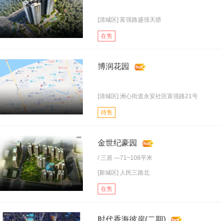
[清城区] 富强路盛强天骄
在售
博润花园
[清城区] 洲心街道永安社区富强路21号
待售
金世纪豪园
/
三居
—71~108平米
[新城区] 人民三路北
在售
时代香海彼岸(二期)