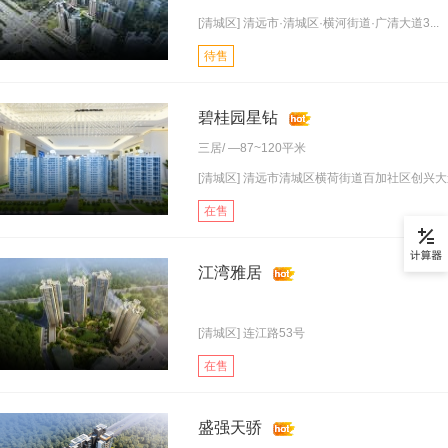
[清城区] 清远市·清城区·横河街道·广清大道3...
待售
碧桂园星钻
三居
/ —87~120平米
[清城区] 清远市清城区横荷街道百加社区创兴大道.
在售
江湾雅居
[清城区] 连江路53号
在售
盛强天骄