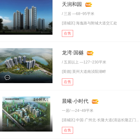
天润和园
/
三居
—68~95平米
[清城区] 海逸路与附城大道交汇处
在售
龙湾·国樾
/
五居以上
—127~230平米
[英德] 英州大道南浈阳湖畔
在售
晨曦·小时代
一居
/ —24~49平米
[清城区] 中国·广州北·长隆大道(清远长隆正门...
在售