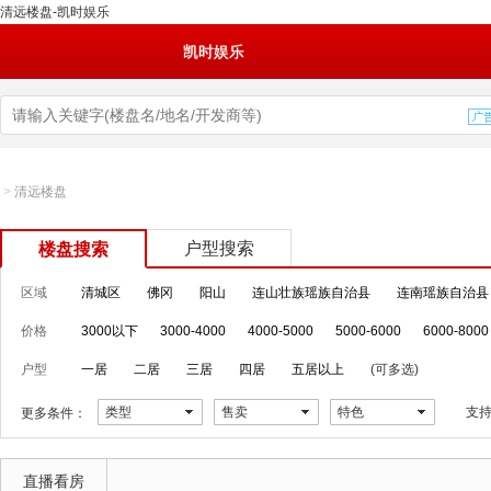
清远楼盘-凯时娱乐
凯时娱乐
>
清远楼盘
户型搜索
楼盘搜索
区域
清城区
佛冈
阳山
连山壮族瑶族自治县
连南瑶族自治县
价格
3000以下
3000-4000
4000-5000
5000-6000
6000-8000
户型
一居
二居
三居
四居
五居以上
(可多选)
类型
售卖
特色
支
更多条件：
直播看房