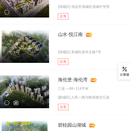
[清城区] 清远市清城区清城中学旁
在售
山水·悦江南
[清城区] 东城街道学文路7号
在售
海伦堡·海伦湾
三居
—86~114平米
[新城区] 人民一路与铁塔路交汇处
在售
碧桂园山湖城