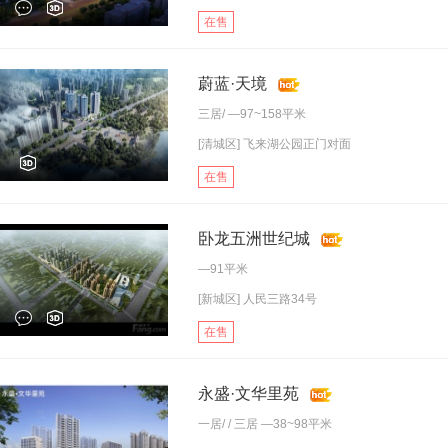
在售
蔚蓝·天境
三居
/ —97~158平米
[清城区] 飞来湖公园正门对面
在售
卧龙五洲世纪城
—91平米
[新城区] 人民三路34号
在售
永盛·文华里苑
一居
/ /
三居
—38~98平米