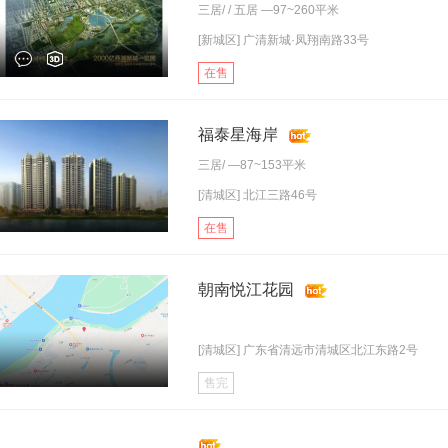
三居
/ /
五居
—97~260平米
[新城区] 广清新城·凤翔南路33号
在售
福泰星海岸
三居
/ —87~153平米
[清城区] 北江三路46号
在售
朝南悦江花园
[清城区] 广东省清远市清城区北江东路2号
售完