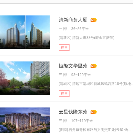
清新商务大厦
一居
/ —36~86平米
[清新区] 清新大道38号(即金五菱旁)
在售
恒隆文华里苑
三居
/ —93~129平米
[清城区] 清远市清城区新城凤鸣西路18号(原地..
在售
云星钱隆东苑
三居
/ —107~119平米
[佛冈] 石角镇青松东路与文明交汇处(云星·钱...