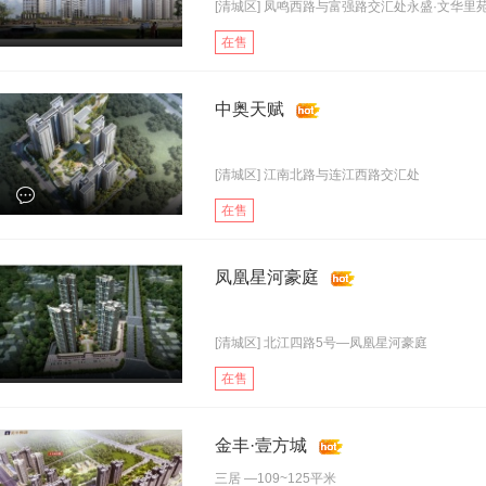
[清城区] 凤鸣西路与富强路交汇处永盛·文华里
在售
中奥天赋
[清城区] 江南北路与连江西路交汇处
在售
凤凰星河豪庭
[清城区] 北江四路5号—凤凰星河豪庭
在售
金丰·壹方城
三居
—109~125平米