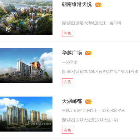
朝南维港天悦
[清城区] 清远市清城区北江一路39号
在售
华越广场
—55平米
[新城区] 清远市清城区石角镇广清产业园1号路
在售
天湖郦都
三居
/ /
五居
/
五居以上
—123~430平米
[清城区] 东城大道旁(东城大道1号)
在售