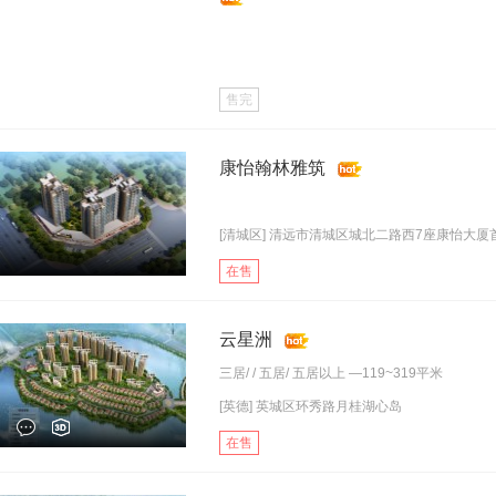
售完
康怡翰林雅筑
[清城区] 清远市清城区城北二路西7座康怡大厦首.
在售
云星洲
三居
/ /
五居
/
五居以上
—119~319平米
[英德] 英城区环秀路月桂湖心岛
在售