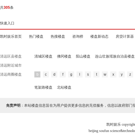
共
305
条
快速入口
凯时娱乐首页
热门楼盘
热搜楼盘
咨询榜
楼盘新动态
房贷计算器
清远区县楼盘
清城区楼盘
佛冈楼盘
阳山楼盘
连山壮族瑶族自治县楼盘
清远附近城市
清远商圈楼盘
b
c
d
f
g
l
s
t
w
x
y
z
笔架路楼盘
北站楼盘
免责声明
：本站楼盘信息旨在为用户提供更多信息的无偿服务，信息以政府部门
凯时娱乐 copyr
beijing soufun science&tec