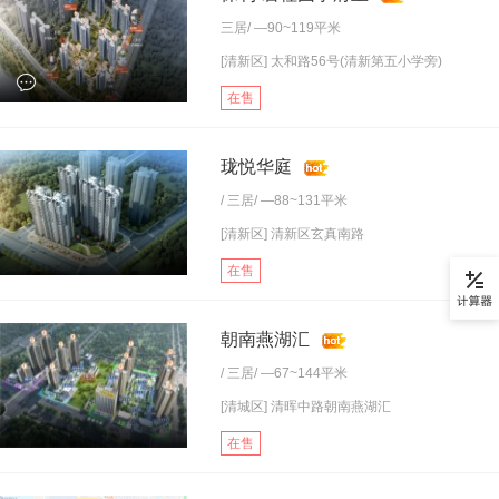
三居
/ —90~119平米
[清新区] 太和路56号(清新第五小学旁)
在售
珑悦华庭
/
三居
/ —88~131平米
[清新区] 清新区玄真南路
在售
朝南燕湖汇
/
三居
/ —67~144平米
[清城区] 清晖中路朝南燕湖汇
在售