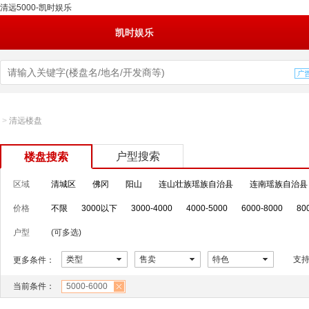
清远5000-凯时娱乐
凯时娱乐
>
清远楼盘
户型搜索
楼盘搜索
区域
清城区
佛冈
阳山
连山壮族瑶族自治县
连南瑶族自治县
价格
不限
3000以下
3000-4000
4000-5000
6000-8000
80
户型
(可多选)
类型
售卖
特色
支
更多条件：
当前条件：
5000-6000