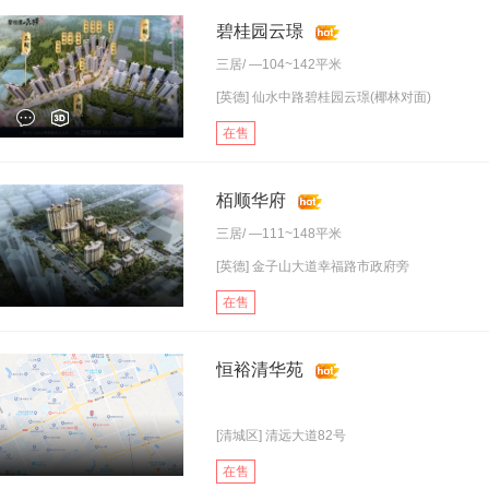
碧桂园云璟
三居
/ —104~142平米
[英德] 仙水中路碧桂园云璟(椰林对面)
在售
栢顺华府
三居
/ —111~148平米
[英德] 金子山大道幸福路市政府旁
在售
恒裕清华苑
[清城区] 清远大道82号
在售