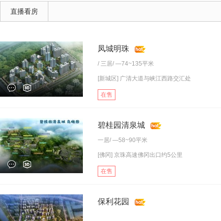
直播看房
凤城明珠
/
三居
/ —74~135平米
[新城区] 广清大道与峡江西路交汇处
在售
碧桂园清泉城
一居
/ —58~90平米
[佛冈] 京珠高速佛冈出口约5公里
在售
保利花园