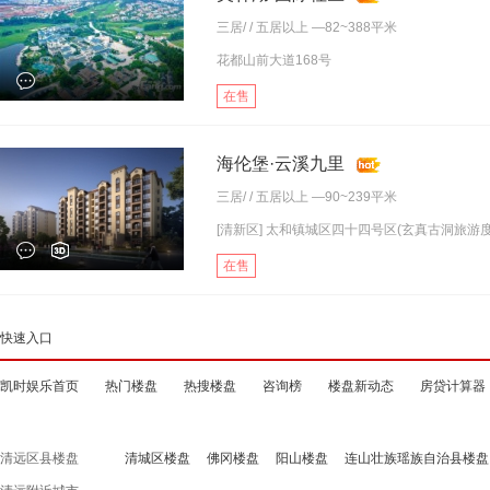
三居
/ /
五居以上
—82~388平米
花都山前大道168号
在售
海伦堡·云溪九里
三居
/ /
五居以上
—90~239平米
[清新区] 太和镇城区四十四号区(玄真古洞旅游度.
在售
快速入口
凯时娱乐首页
热门楼盘
热搜楼盘
咨询榜
楼盘新动态
房贷计算器
清远区县楼盘
清城区楼盘
佛冈楼盘
阳山楼盘
连山壮族瑶族自治县楼盘