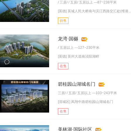
/
三居
/ /
五居
/
五居以上
—87~238平米
[英德] 英城人民大桥南与滨江西路交汇处(维港...
待售
龙湾·国樾
/
五居以上
—127~230平米
[英德] 英州大道南浈阳湖畔
在售
碧桂园山湖城名门
三居
/ /
五居
/
五居以上
—103~243平米
[清城区] 凤翔中路碧桂园山湖城名门
在售
美林湖·国际社区