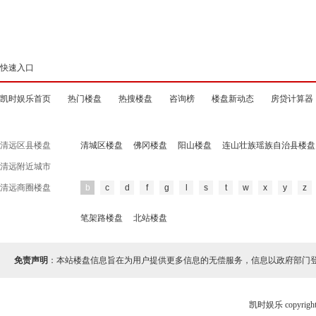
快速入口
凯时娱乐首页
热门楼盘
热搜楼盘
咨询榜
楼盘新动态
房贷计算器
清远区县楼盘
清城区楼盘
佛冈楼盘
阳山楼盘
连山壮族瑶族自治县楼盘
清远附近城市
清远商圈楼盘
b
c
d
f
g
l
s
t
w
x
y
z
笔架路楼盘
北站楼盘
免责声明
：本站楼盘信息旨在为用户提供更多信息的无偿服务，信息以政府部门
凯时娱乐 copyr