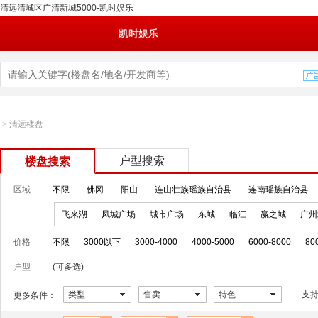
清远清城区广清新城5000-凯时娱乐
凯时娱乐
>
清远楼盘
户型搜索
楼盘搜索
区域
不限
佛冈
阳山
连山壮族瑶族自治县
连南瑶族自治县
飞来湖
凤城广场
城市广场
东城
临江
赢之城
广州
价格
不限
3000以下
3000-4000
4000-5000
6000-8000
80
户型
(可多选)
类型
售卖
特色
支
更多条件：