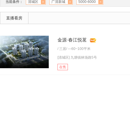
当前条件：
清城区
广清新城
5000-6000
直播看房
金源·春江悦茗
/
三居
/ —60~100平米
[清城区] 九塘镇林场路5号
在售