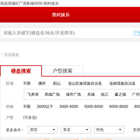
清远清城区广清新城4000-凯时娱乐
凯时娱乐
>
清远楼盘
户型搜索
楼盘搜索
区域
不限
佛冈
阳山
连山壮族瑶族自治县
连南瑶族自治县
飞来湖
凤城广场
城市广场
东城
临江
赢之城
广州
价格
不限
3000以下
3000-4000
5000-6000
6000-8000
80
户型
(可多选)
类型
售卖
特色
支
更多条件：