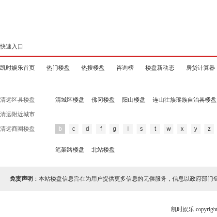
快速入口
凯时娱乐首页
热门楼盘
热搜楼盘
咨询榜
楼盘新动态
房贷计算器
清远区县楼盘
清城区楼盘
佛冈楼盘
阳山楼盘
连山壮族瑶族自治县楼盘
清远附近城市
清远商圈楼盘
b
c
d
f
g
l
s
t
w
x
y
z
笔架路楼盘
北站楼盘
免责声明
：本站楼盘信息旨在为用户提供更多信息的无偿服务，信息以政府部门
凯时娱乐 copyr