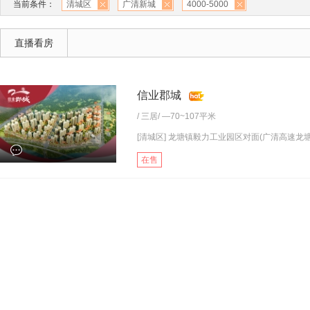
当前条件：
清城区
广清新城
4000-5000
直播看房
信业郡城
/
三居
/ —70~107平米
[清城区] 龙塘镇毅力工业园区对面(广清高速龙塘.
在售