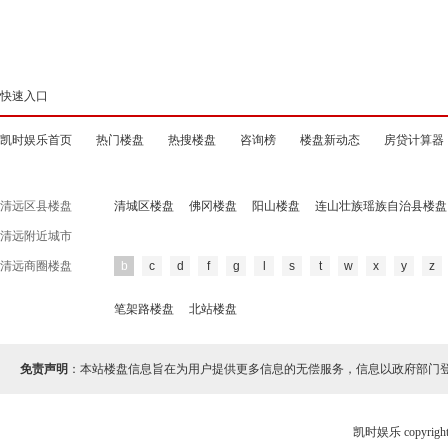
快速入口
凯时娱乐首页
热门楼盘
热搜楼盘
咨询榜
楼盘新动态
房贷计算器
清远区县楼盘
清城区楼盘
佛冈楼盘
阳山楼盘
连山壮族瑶族自治县楼盘
清远附近城市
清远商圈楼盘
b
c
d
f
g
l
s
t
w
x
y
z
笔架路楼盘
北站楼盘
免责声明
：本站楼盘信息旨在为用户提供更多信息的无偿服务，信息以政府部门
凯时娱乐 copyr