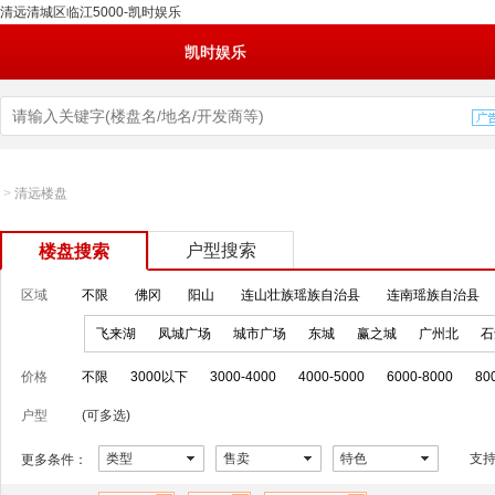
清远清城区临江5000-凯时娱乐
凯时娱乐
>
清远楼盘
户型搜索
楼盘搜索
区域
不限
佛冈
阳山
连山壮族瑶族自治县
连南瑶族自治县
飞来湖
凤城广场
城市广场
东城
赢之城
广州北
石
价格
不限
3000以下
3000-4000
4000-5000
6000-8000
80
户型
(可多选)
类型
售卖
特色
支
更多条件：