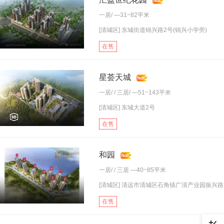
一居
/ —31~82平米
[清城区] 东城街道锦兴路2号(锦兴小学旁)
在售
星荟天城
一居
/ /
三居
/ —51~143平米
[清城区] 东城大道2号
在售
和园
一居
/ /
三居
—40~85平米
[清城区] 清远市清城区石角镇广清产业园振兴路1.
在售