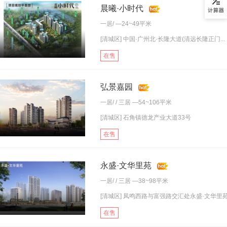
晨曦·小时代
一居
/ —24~49平米
[清城区] 中国·广州北·长隆大道(清远长隆正门...
在售
弘景嘉园
一居
/ /
三居
—54~106平米
[清城区] 石角镇德龙产业大道33号
在售
永盛·文华里苑
一居
/ /
三居
—38~98平米
[清城区] 凤鸣西路与富强路交汇处永盛·文华里
在售