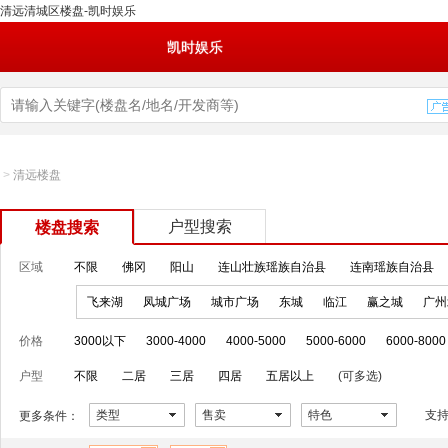
清远清城区楼盘-凯时娱乐
凯时娱乐
>
清远楼盘
户型搜索
楼盘搜索
区域
不限
佛冈
阳山
连山壮族瑶族自治县
连南瑶族自治县
飞来湖
凤城广场
城市广场
东城
临江
赢之城
广州
价格
3000以下
3000-4000
4000-5000
5000-6000
6000-8000
户型
不限
二居
三居
四居
五居以上
(可多选)
类型
售卖
特色
支
更多条件：