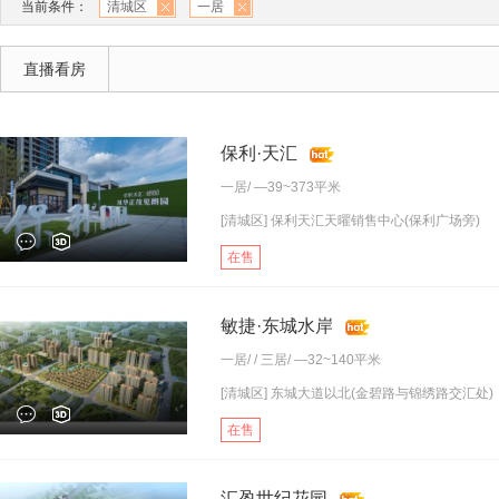
当前条件：
清城区
一居
直播看房
保利·天汇
一居
/ —39~373平米
[清城区] 保利天汇天曜销售中心(保利广场旁)
在售
敏捷·东城水岸
一居
/ /
三居
/ —32~140平米
[清城区] 东城大道以北(金碧路与锦绣路交汇处)
在售
汇盈世纪花园