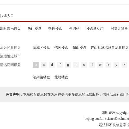
快速入口
凯时娱乐首页
热门楼盘
热搜楼盘
咨询榜
楼盘新动态
房贷计算器
清远区县楼盘
清城区楼盘
佛冈楼盘
阳山楼盘
连山壮族瑶族自治县楼盘
清远附近城市
清远商圈楼盘
b
c
d
f
g
l
s
t
w
x
y
z
笔架路楼盘
北站楼盘
免责声明
：本站楼盘信息旨在为用户提供更多信息的无偿服务，信息以政府部门
凯时娱乐 copyr
beijing soufun science&tec
违法和不良信息举报电话