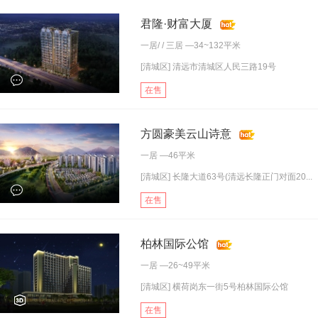
君隆·财富大厦
一居
/ /
三居
—34~132平米
[清城区] 清远市清城区人民三路19号
在售
方圆豪美云山诗意
一居
—46平米
[清城区] 长隆大道63号(清远长隆正门对面20...
在售
柏林国际公馆
一居
—26~49平米
[清城区] 横荷岗东一街5号柏林国际公馆
在售