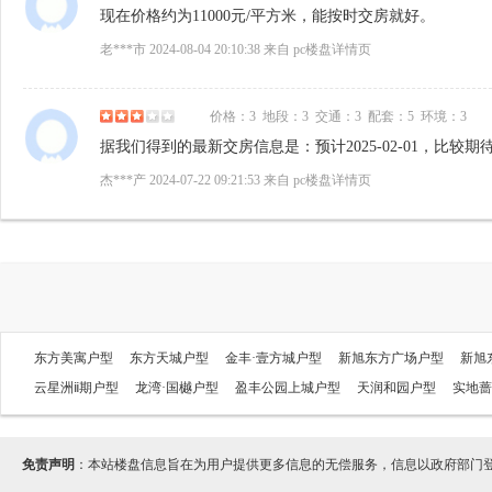
现在价格约为11000元/平方米，能按时交房就好。
老***市 2024-08-04 20:10:38 来自 pc楼盘详情页
价格：
3
地段：
3
交通：
3
配套：
5
环境：
3
据我们得到的最新交房信息是：预计2025-02-01，比
使用年限有保障
杰***产 2024-07-22 09:21:53 来自 pc楼盘详情页
东方美寓户型
东方天城户型
金丰·壹方城户型
新旭东方广场户型
新旭
云星洲ⅱ期户型
龙湾·国樾户型
盈丰公园上城户型
天润和园户型
实地蔷
免责声明
：本站楼盘信息旨在为用户提供更多信息的无偿服务，信息以政府部门