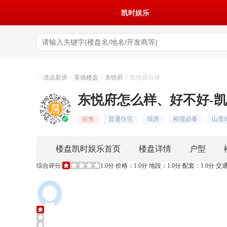
凯时娱乐
>
清远新房
>
英德楼盘
>
东悦府
>
东悦府点评
东悦府怎么样、好不好-
在售
普通住宅
现房
刚需必看
山景
楼盘凯时娱乐首页
楼盘详情
户型
综合评分:
1
.0分
价格：1.0分 地段：1.0分 配套：1.0分 交通