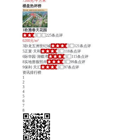
7200元/平方米
楼盘热评榜
1
欧雅春天花园
225条点评
6200元/m²
3
卧龙五洲世纪城
121条点评
5
正寰·天和
118条点评
6
际华园·湖蝶湾
115条点评
8
实地蔷薇熙岸
99条点评
9
保利·天汇
97条点评
资讯排行榜
1
2
3
4
5
6
7
8