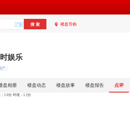
楼盘导购
凯时娱乐
地产
楼盘相册
楼盘动态
楼盘故事
楼盘报告
点评
：1.0分 环境：1.2分