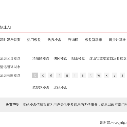
快速入口
凯时娱乐首页
热门楼盘
热搜楼盘
咨询榜
楼盘新动态
房贷计算器
清远区县楼盘
清城区楼盘
佛冈楼盘
阳山楼盘
连山壮族瑶族自治县楼盘
清远附近城市
清远商圈楼盘
b
c
d
f
g
l
s
t
w
x
y
z
笔架路楼盘
北站楼盘
免责声明
：本站楼盘信息旨在为用户提供更多信息的无偿服务，信息以政府部门
凯时娱乐 copyr