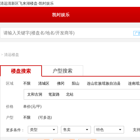
清远清新区飞来湖楼盘-凯时娱乐
凯时娱乐
>
清远楼盘
户型搜索
楼盘搜索
区域
不限
清城区
佛冈
阳山
连山壮族瑶族自治县
连南瑶
太和古洞
笔架路
北站
价格
单价(元/平)
户型
不限
(可多选)
类型
售卖
特色
支
更多条件：