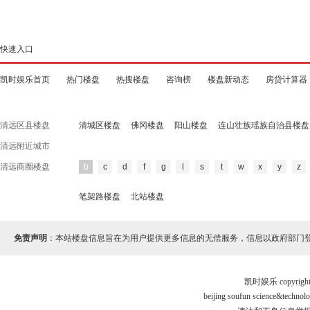
快速入口
凯时娱乐首页
热门楼盘
热搜楼盘
咨询榜
楼盘新动态
房贷计算器
清远区县楼盘
清城区楼盘
佛冈楼盘
阳山楼盘
连山壮族瑶族自治县楼盘
清远附近城市
清远商圈楼盘
b
c
d
f
g
l
s
t
w
x
y
z
笔架路楼盘
北站楼盘
免责声明
：本站楼盘信息旨在为用户提供更多信息的无偿服务，信息以政府部门
凯时娱乐 copyr
beijing soufun science&tec