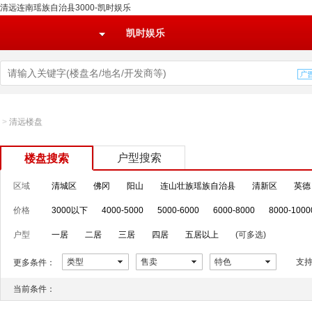
清远连南瑶族自治县3000-凯时娱乐
凯时娱乐
>
清远楼盘
户型搜索
楼盘搜索
区域
清城区
佛冈
阳山
连山壮族瑶族自治县
清新区
英德
价格
3000以下
4000-5000
5000-6000
6000-8000
8000-1000
户型
一居
二居
三居
四居
五居以上
(可多选)
类型
售卖
特色
支
更多条件：
当前条件：