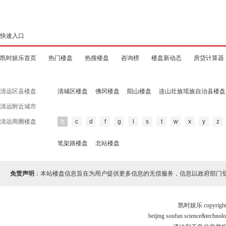
快速入口
凯时娱乐首页
热门楼盘
热搜楼盘
咨询榜
楼盘新动态
房贷计算器
清远区县楼盘
清城区楼盘
佛冈楼盘
阳山楼盘
连山壮族瑶族自治县楼盘
清远附近城市
清远商圈楼盘
b
c
d
f
g
l
s
t
w
x
y
z
笔架路楼盘
北站楼盘
免责声明
：本站楼盘信息旨在为用户提供更多信息的无偿服务，信息以政府部门
凯时娱乐 copyr
beijing soufun science&tec