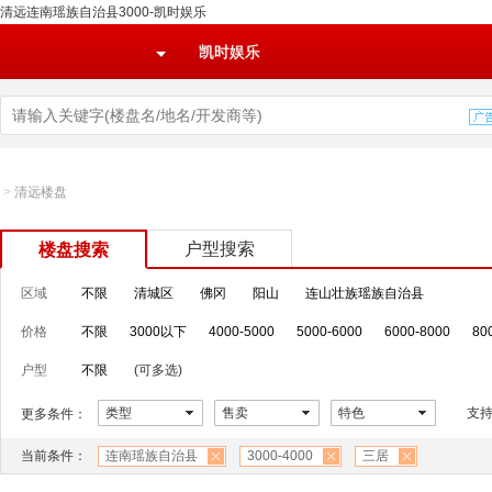
清远连南瑶族自治县3000-凯时娱乐
凯时娱乐
>
清远楼盘
户型搜索
楼盘搜索
区域
不限
清城区
佛冈
阳山
连山壮族瑶族自治县
价格
不限
3000以下
4000-5000
5000-6000
6000-8000
80
户型
不限
(可多选)
类型
售卖
特色
支
更多条件：
当前条件：
连南瑶族自治县
3000-4000
三居