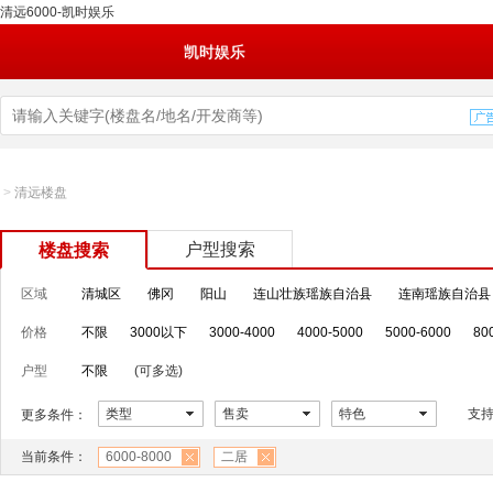
清远6000-凯时娱乐
凯时娱乐
>
清远楼盘
户型搜索
楼盘搜索
区域
清城区
佛冈
阳山
连山壮族瑶族自治县
连南瑶族自治县
价格
不限
3000以下
3000-4000
4000-5000
5000-6000
80
户型
不限
(可多选)
类型
售卖
特色
支
更多条件：
当前条件：
6000-8000
二居