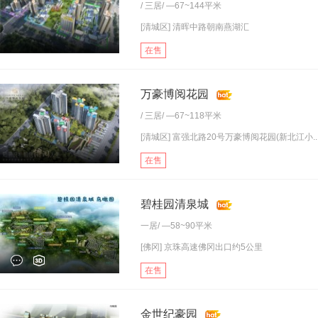
/
三居
/ —67~144平米
[清城区] 清晖中路朝南燕湖汇
在售
万豪博阅花园
/
三居
/ —67~118平米
[清城区] 富强北路20号万豪博阅花园(新北江小..
在售
碧桂园清泉城
一居
/ —58~90平米
[佛冈] 京珠高速佛冈出口约5公里
在售
金世纪豪园