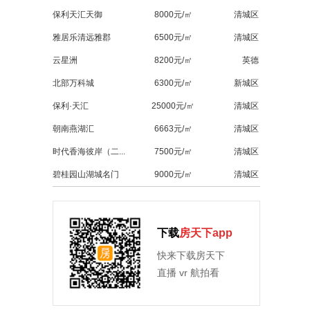
保利天汇天御
8000元/㎡
清城区
雅居乐清远雅郡
6500元/㎡
清城区
云星洲
8200元/㎡
英德
北部万科城
6300元/㎡
新城区
保利·天汇
25000元/㎡
清城区
朝南燕湖汇
6663元/㎡
清城区
时代香海彼岸（二...
7500元/㎡
清城区
碧桂园山湖城名门
9000元/㎡
清城区
下载
房天下app
快来下载房天下
直播 vr 航拍看