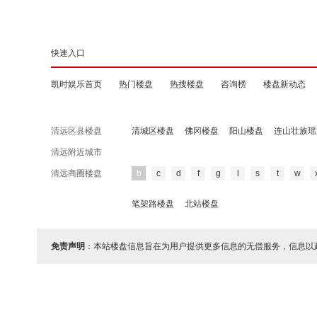
快速入口
凯时娱乐首页
热门楼盘
热搜楼盘
咨询榜
楼盘新动态
清远区县楼盘
清城区楼盘
佛冈楼盘
阳山楼盘
连山壮族瑶
清远附近城市
清远商圈楼盘
b
c
d
f
g
l
s
t
w
笔架路楼盘
北站楼盘
免责声明
：本站楼盘信息旨在为用户提供更多信息的无偿服务，信息以