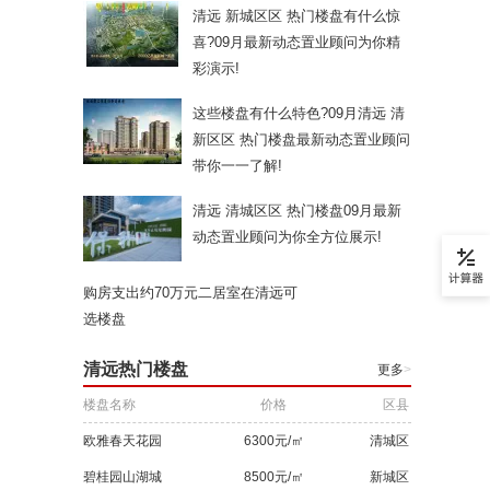
清远 新城区区 热门楼盘有什么惊
喜?09月最新动态置业顾问为你精
彩演示!
这些楼盘有什么特色?09月清远 清
新区区 热门楼盘最新动态置业顾问
带你一一了解!
清远 清城区区 热门楼盘09月最新
动态置业顾问为你全方位展示!
购房支出约70万元二居室在清远可
选楼盘
清远热门楼盘
更多
>
楼盘名称
价格
区县
欧雅春天花园
6300元/㎡
清城区
碧桂园山湖城
8500元/㎡
新城区