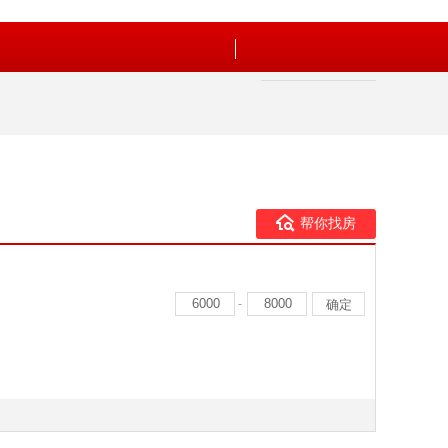
帮你找房
-