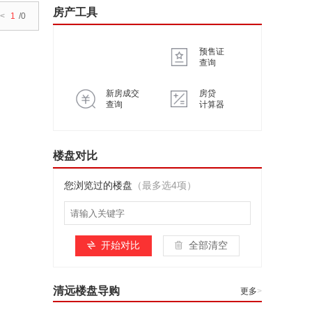
房产工具
<
1
/0
预售证
查询
新房成交
房贷
查询
计算器
楼盘对比
您浏览过的楼盘
（最多选4项）
开始对比
全部清空
清远楼盘导购
更多
>