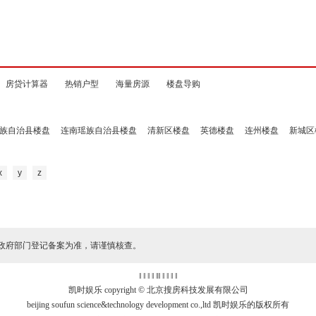
房贷计算器
热销户型
海量房源
楼盘导购
族自治县楼盘
连南瑶族自治县楼盘
清新区楼盘
英德楼盘
连州楼盘
新城区
x
y
z
政府部门登记备案为准，请谨慎核查。
‖ ‖ ‖ ‖
‖
‖ ‖ ‖ ‖ ‖
凯时娱乐 copyright © 北京搜房科技发展有限公司
beijing soufun science&technology development co.,ltd 凯时娱乐的版权所有