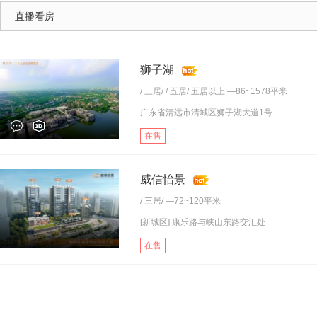
直播看房
狮子湖
/
三居
/ /
五居
/
五居以上
—86~1578平米
广东省清远市清城区狮子湖大道1号
在售
威信怡景
/
三居
/ —72~120平米
[新城区] 康乐路与峡山东路交汇处
在售