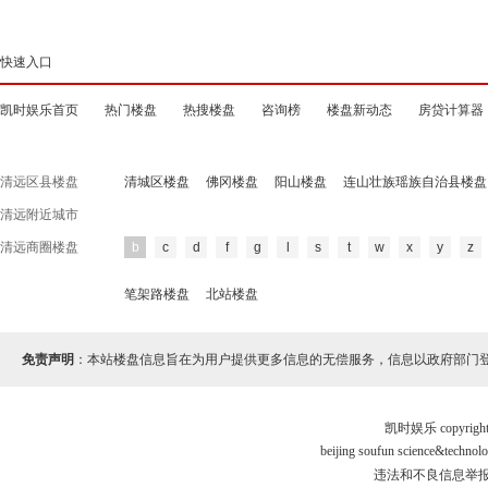
快速入口
凯时娱乐首页
热门楼盘
热搜楼盘
咨询榜
楼盘新动态
房贷计算器
清远区县楼盘
清城区楼盘
佛冈楼盘
阳山楼盘
连山壮族瑶族自治县楼盘
清远附近城市
清远商圈楼盘
b
c
d
f
g
l
s
t
w
x
y
z
笔架路楼盘
北站楼盘
免责声明
：本站楼盘信息旨在为用户提供更多信息的无偿服务，信息以政府部门
凯时娱乐 copyr
beijing soufun science&tec
违法和不良信息举报电话