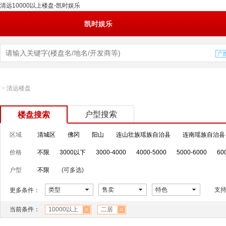
清远10000以上楼盘-凯时娱乐
凯时娱乐
>
清远楼盘
户型搜索
楼盘搜索
区域
清城区
佛冈
阳山
连山壮族瑶族自治县
连南瑶族自治县
价格
不限
3000以下
3000-4000
4000-5000
5000-6000
60
户型
不限
(可多选)
类型
售卖
特色
支
更多条件：
当前条件：
10000以上
二居