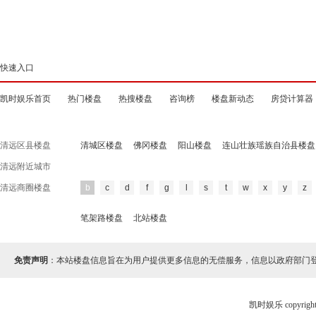
快速入口
凯时娱乐首页
热门楼盘
热搜楼盘
咨询榜
楼盘新动态
房贷计算器
清远区县楼盘
清城区楼盘
佛冈楼盘
阳山楼盘
连山壮族瑶族自治县楼盘
清远附近城市
清远商圈楼盘
b
c
d
f
g
l
s
t
w
x
y
z
笔架路楼盘
北站楼盘
免责声明
：本站楼盘信息旨在为用户提供更多信息的无偿服务，信息以政府部门
凯时娱乐 copyr