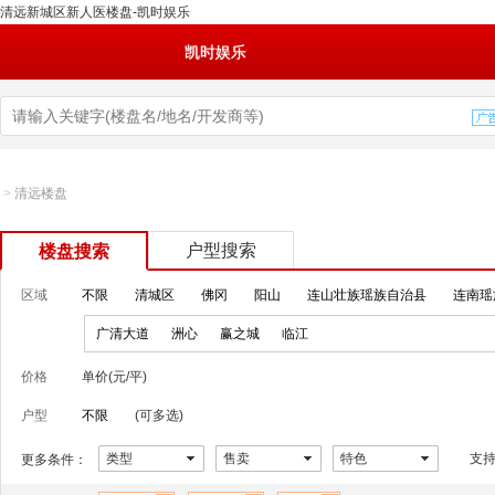
清远新城区新人医楼盘-凯时娱乐
凯时娱乐
>
清远楼盘
户型搜索
楼盘搜索
区域
不限
清城区
佛冈
阳山
连山壮族瑶族自治县
连南瑶
广清大道
洲心
赢之城
临江
价格
单价(元/平)
户型
不限
(可多选)
类型
售卖
特色
支
更多条件：