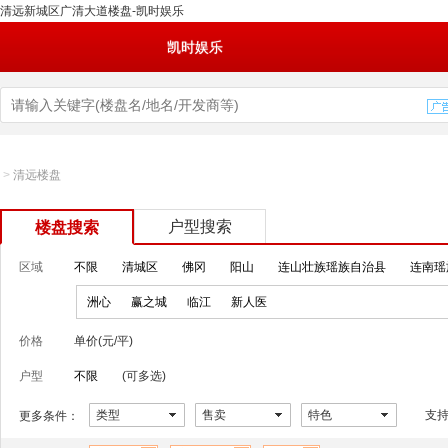
清远新城区广清大道楼盘-凯时娱乐
凯时娱乐
>
清远楼盘
户型搜索
楼盘搜索
区域
不限
清城区
佛冈
阳山
连山壮族瑶族自治县
连南瑶
洲心
赢之城
临江
新人医
价格
单价(元/平)
户型
不限
(可多选)
类型
售卖
特色
支
更多条件：