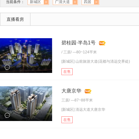
当前条件：
新城区
广清大道
四居
直播看房
碧桂园·半岛1号
/
三居
/ —80~124平米
[新城区] 山前旅游大道(花都与清远交界处)
在售
大唐京华
三居
/ —87~88平米
[新城区] 清远大道大唐京华
在售