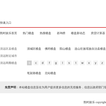
快速入口
凯时娱乐首页
热门楼盘
热搜楼盘
咨询榜
楼盘新动态
房贷计算器
清远区县楼盘
清城区楼盘
佛冈楼盘
阳山楼盘
连山壮族瑶族自治县楼盘
清远附近城市
清远商圈楼盘
b
c
d
f
g
l
s
t
w
x
y
z
笔架路楼盘
北站楼盘
免责声明
：本站楼盘信息旨在为用户提供更多信息的无偿服务，信息以政府部门
凯时娱乐 copyr