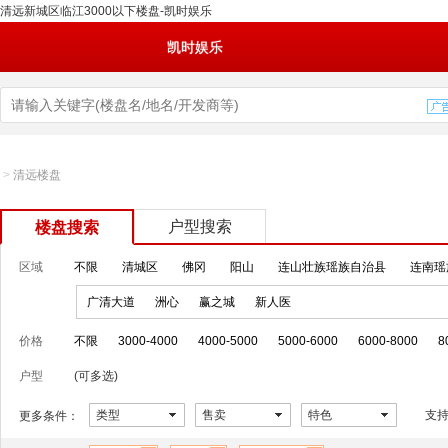
清远新城区临江3000以下楼盘-凯时娱乐
凯时娱乐
>
清远楼盘
户型搜索
楼盘搜索
区域
不限
清城区
佛冈
阳山
连山壮族瑶族自治县
连南瑶
广清大道
洲心
赢之城
新人医
价格
不限
3000-4000
4000-5000
5000-6000
6000-8000
8
户型
(可多选)
类型
售卖
特色
支
更多条件：