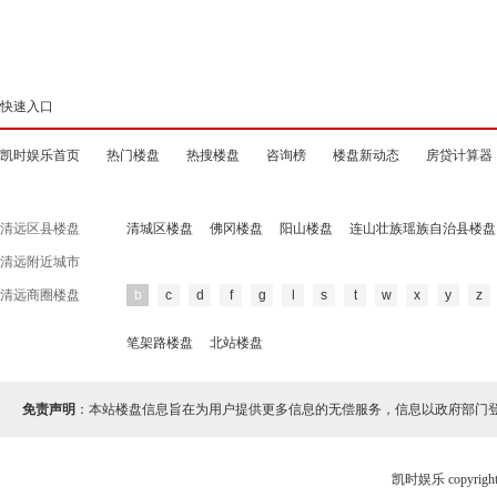
快速入口
凯时娱乐首页
热门楼盘
热搜楼盘
咨询榜
楼盘新动态
房贷计算器
清远区县楼盘
清城区楼盘
佛冈楼盘
阳山楼盘
连山壮族瑶族自治县楼盘
清远附近城市
清远商圈楼盘
b
c
d
f
g
l
s
t
w
x
y
z
笔架路楼盘
北站楼盘
免责声明
：本站楼盘信息旨在为用户提供更多信息的无偿服务，信息以政府部门
凯时娱乐 copyr