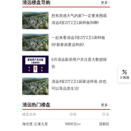
清远楼盘导购
更多
>
想有质感大气的家?一定要来围观
清远4室2厅2卫1厨样板间啊!
一起来看清远3室2厅2卫1厨样板
间!新家就要这样的!
6月清远新房用户关注度大数据报
告
清远4室2厅2卫1厨家这样装,你也
可以享品质生活!
清远热门楼盘
更多
>
楼盘名称
价格
区县
海伦堡·云溪九里
5600元/㎡
清新区