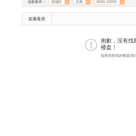
当前条件：
清城区
石角
8000-10000
直播看房
抱歉，没有找到 "
楼盘！
如果您想找的楼盘我