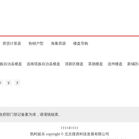
房贷计算器
热销户型
海量房源
楼盘导购
族自治县楼盘
连南瑶族自治县楼盘
清新区楼盘
英德楼盘
连州楼盘
新城区
x
y
z
政府部门登记备案为准，请谨慎核查。
‖ ‖ ‖ ‖
‖
‖ ‖ ‖ ‖ ‖
凯时娱乐 copyright © 北京搜房科技发展有限公司