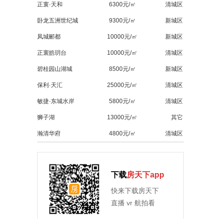
正寰·天和
6300元/㎡
清城区
卧龙五洲世纪城
9300元/㎡
新城区
凤城郦都
10000元/㎡
新城区
正寰皓玥台
10000元/㎡
清城区
碧桂园山湖城
8500元/㎡
新城区
保利·天汇
25000元/㎡
清城区
敏捷·东城水岸
5800元/㎡
清城区
狮子湖
13000元/㎡
其它
瀚清华府
4800元/㎡
清城区
下载
房天下app
快来下载房天下
直播 vr 航拍看