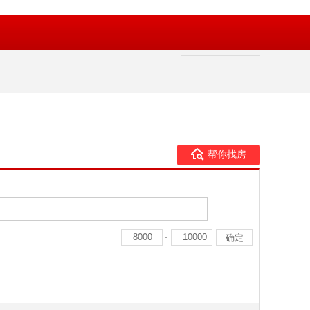
帮你找房
-