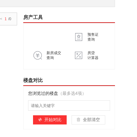
房产工具
<
1
/0
预售证
查询
新房成交
房贷
查询
计算器
楼盘对比
您浏览过的楼盘
（最多选4项）
开始对比
全部清空