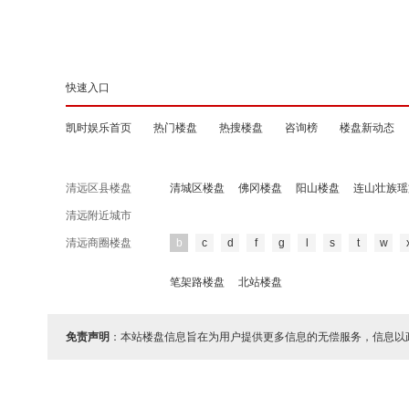
快速入口
凯时娱乐首页
热门楼盘
热搜楼盘
咨询榜
楼盘新动态
清远区县楼盘
清城区楼盘
佛冈楼盘
阳山楼盘
连山壮族瑶
清远附近城市
清远商圈楼盘
b
c
d
f
g
l
s
t
w
笔架路楼盘
北站楼盘
免责声明
：本站楼盘信息旨在为用户提供更多信息的无偿服务，信息以