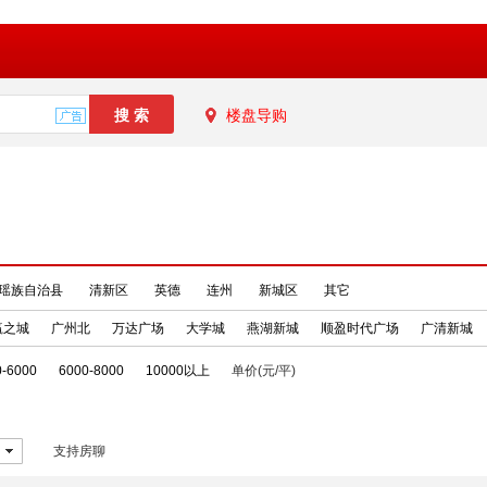
楼盘导购
瑶族自治县
清新区
英德
连州
新城区
其它
赢之城
广州北
万达广场
大学城
燕湖新城
顺盈时代广场
广清新城
0-6000
6000-8000
10000以上
单价(元/平)
支持房聊