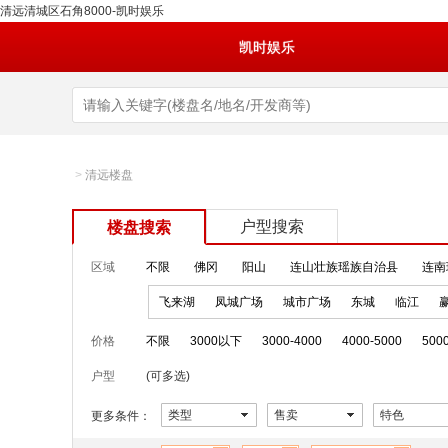
清远清城区石角8000-凯时娱乐
凯时娱乐
>
清远楼盘
户型搜索
楼盘搜索
区域
不限
佛冈
阳山
连山壮族瑶族自治县
连南
飞来湖
凤城广场
城市广场
东城
临江
价格
不限
3000以下
3000-4000
4000-5000
500
户型
(可多选)
类型
售卖
特色
更多条件：