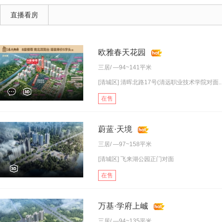
直播看房
欧雅春天花园
三居
/ —94~141平米
[清城区] 清晖北路17号(清远职业技术学院对面..
在售
蔚蓝·天境
三居
/ —97~158平米
[清城区] 飞来湖公园正门对面
在售
万基·学府上峸
三居
/ —94~135平米