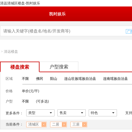
清远清城区楼盘-凯时娱乐
凯时娱乐
>
清远楼盘
户型搜索
楼盘搜索
区域
不限
佛冈
阳山
连山壮族瑶族自治县
连南瑶族自治县
价格
单价(元/平)
户型
不限
(可多选)
类型
售卖
特色
支
更多条件：
当前条件：
清城区
二居
三居