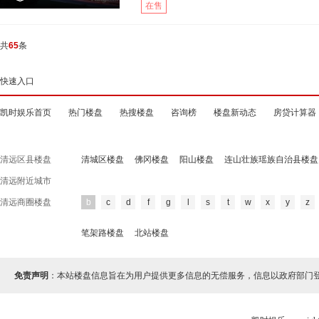
在售
共
65
条
快速入口
凯时娱乐首页
热门楼盘
热搜楼盘
咨询榜
楼盘新动态
房贷计算器
清远区县楼盘
清城区楼盘
佛冈楼盘
阳山楼盘
连山壮族瑶族自治县楼盘
清远附近城市
清远商圈楼盘
b
c
d
f
g
l
s
t
w
x
y
z
笔架路楼盘
北站楼盘
免责声明
：本站楼盘信息旨在为用户提供更多信息的无偿服务，信息以政府部门