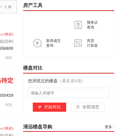
房产工具
<
1
/8
预售证
查询
/㎡(单价)
新房成交
房贷
起(总价)
查询
计算器
656600
对比
楼盘对比
格待定
您浏览过的楼盘
（最多选4项）
655429
对比
开始对比
全部清空
清远楼盘导购
更多
>
/㎡(单价)
起(总价)