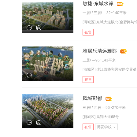
敏捷·东城水岸
一居
/ /
三居
/ —32~140平米
[清城区] 东城大道以北(金碧路与
在售
雅居乐清远雅郡
三居
/ —96~143平米
[清城区] 连江西路和民安路交界处
在售
凤城郦都
三居
/ /
五居
—96~270平米
[新城区] 凤翔大道68号
在售
博爱学校
∨