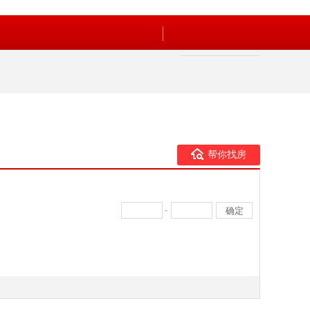
帮你找房
-