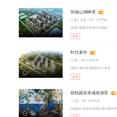
恒福山湖峰境
三居
/ /
五居
—87~175平米
[英德] 英德市英城仙水南路
在售
时代著作
三居
/ —85~128平米
[佛冈] 佛冈县城西时代小学旁
在售
碧桂园未来城燕湖里
/
三居
—95~135平米
[清城区] 清远市清城区洲心路40号(