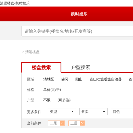
清远楼盘-凯时娱乐
凯时娱乐
>
清远楼盘
户型搜索
楼盘搜索
区域
清城区
佛冈
阳山
连山壮族瑶族自治县
连
价格
单价(元/平)
户型
不限
(可多选)
类型
售卖
特色
更多条件：
当前条件：
二居
三居