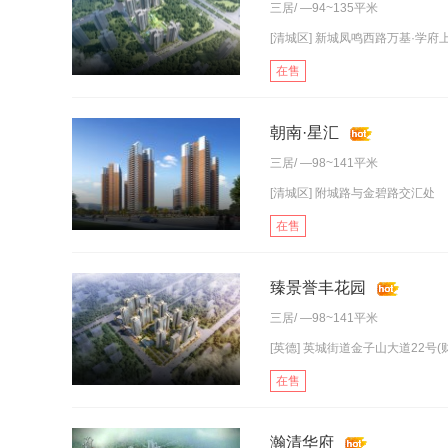
三居
/ —94~135平米
[清城区] 新城凤鸣西路万基·学府
在售
朝南·星汇
三居
/ —98~141平米
[清城区] 附城路与金碧路交汇处
在售
臻景誉丰花园
三居
/ —98~141平米
[英德] 英城街道金子山大道22号(
在售
瀚清华府