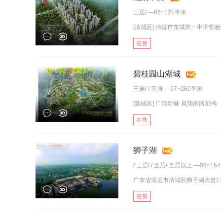
三居
/ —86~121平米
[清城区] 清远市东城第一中学实验学
在售
碧桂园山湖城
三居
/ /
五居
—97~260平米
[新城区] 广清新城·凤翔南路33号
在售
狮子湖
/
三居
/ /
五居
/
五居以上
—86~15
广东省清远市清城区狮子湖大道1
在售