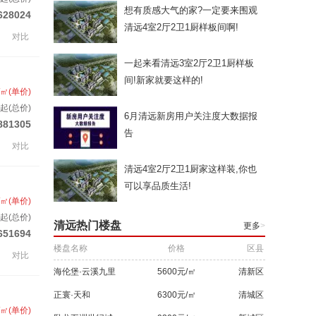
想有质感大气的家?一定要来围观
628024
清远4室2厅2卫1厨样板间啊!
对比
一起来看清远3室2厅2卫1厨样板
间!新家就要这样的!
/㎡(单价)
起(总价)
6月清远新房用户关注度大数据报
881305
告
对比
清远4室2厅2卫1厨家这样装,你也
可以享品质生活!
/㎡(单价)
起(总价)
清远热门楼盘
更多
>
651694
楼盘名称
价格
区县
对比
海伦堡·云溪九里
5600元/㎡
清新区
正寰·天和
6300元/㎡
清城区
/㎡(单价)