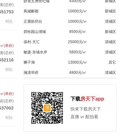
卧龙五洲世纪城
9300元/㎡
新城区
/套(总价)
凤城郦都
10000元/㎡
新城区
651753
对比
正寰皓玥台
10000元/㎡
清城区
碧桂园山湖城
8500元/㎡
新城区
保利·天汇
25000元/㎡
清城区
/㎡(单价)
敏捷·东城水岸
5800元/㎡
清城区
/套(总价)
652116
狮子湖
13000元/㎡
其它
对比
瀚清华府
4800元/㎡
清城区
/㎡(单价)
下载
房天下app
起(总价)
637002
快来下载房天下
直播 vr 航拍看
对比