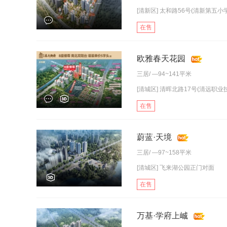
[清新区] 太和路56号(清新第五小
在售
欧雅春天花园
三居
/ —94~141平米
[清城区] 清晖北路17号(清远职业技
在售
蔚蓝·天境
三居
/ —97~158平米
[清城区] 飞来湖公园正门对面
在售
万基·学府上峸