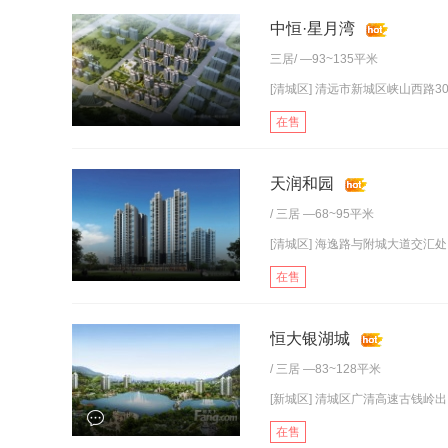
中恒·星月湾
三居
/ —93~135平米
[清城区] 清远市新城区峡山西路302
在售
天润和园
/
三居
—68~95平米
[清城区] 海逸路与附城大道交汇处
在售
恒大银湖城
/
三居
—83~128平米
[新城区] 清城区广清高速古钱岭
在售