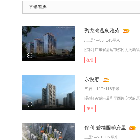
直播看房
聚龙湾温泉雅苑
/
三居
/ —85~145平米
[佛冈] 广东省清远市佛冈县汤塘镇
在售
东悦府
三居
—117~118平米
[英德] 英城街道和平西路东悦府
在售
保利·碧桂园学府里
三居
/ —90~119平米