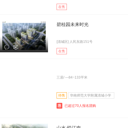
在售
碧桂园未来时光
[清城区] 人民东路151号
在售
三居
/ —84~133平米
待售
华南师范大学附属清城小学
已超过70人报名团购
山水·悦江南