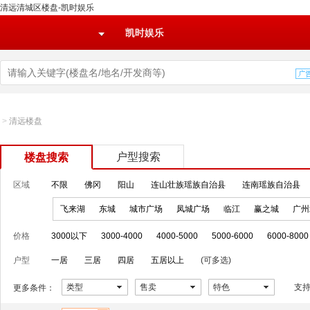
清远清城区楼盘-凯时娱乐
凯时娱乐
>
清远楼盘
户型搜索
楼盘搜索
区域
不限
佛冈
阳山
连山壮族瑶族自治县
连南瑶族自治县
飞来湖
东城
城市广场
凤城广场
临江
赢之城
广州
价格
3000以下
3000-4000
4000-5000
5000-6000
6000-8000
户型
一居
三居
四居
五居以上
(可多选)
类型
售卖
特色
支
更多条件：