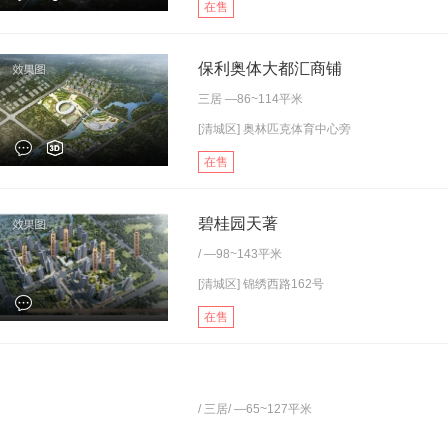
在售
保利奥体大都汇商铺
三居
—86~114平米
[清城区] 奥林匹克体育中心旁
在售
碧桂园天著
/ —98~143平米
[清城区] 锦绣西路162号
在售
/
三居
/ —65~127平米