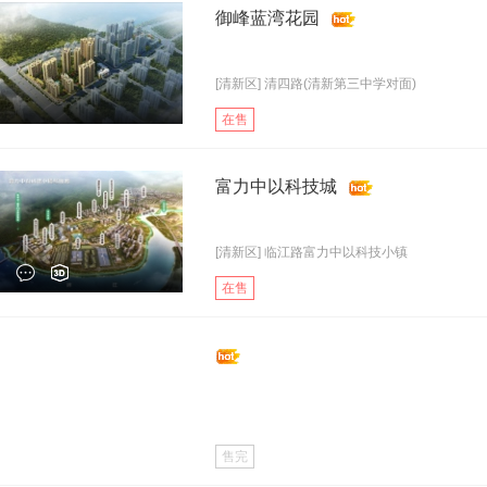
御峰蓝湾花园
[清新区] 清四路(清新第三中学对面)
在售
富力中以科技城
[清新区] 临江路富力中以科技小镇
在售
售完