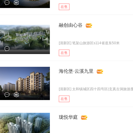
在售
融创由心谷
[清新区] 笔架山旅游区s114省道东50米
在售
海伦堡·云溪九里
[清新区] 太和镇城区四十四号区(玄真古洞旅游度.
在售
珑悦华庭