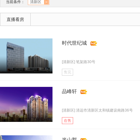
当前条件：
清新区
直播看房
时代世纪城
[清新区] 笔架路30号
售完
品峰轩
[清新区] 清远市清新区太和镇建设南路36号
在售
半山郡