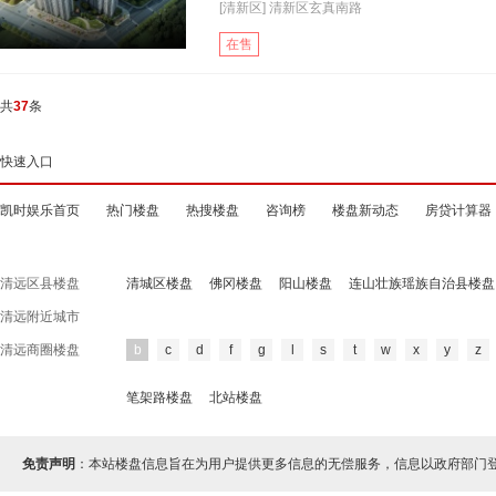
[清新区] 清新区玄真南路
在售
共
37
条
快速入口
凯时娱乐首页
热门楼盘
热搜楼盘
咨询榜
楼盘新动态
房贷计算器
清远区县楼盘
清城区楼盘
佛冈楼盘
阳山楼盘
连山壮族瑶族自治县楼盘
清远附近城市
清远商圈楼盘
b
c
d
f
g
l
s
t
w
x
y
z
笔架路楼盘
北站楼盘
免责声明
：本站楼盘信息旨在为用户提供更多信息的无偿服务，信息以政府部门