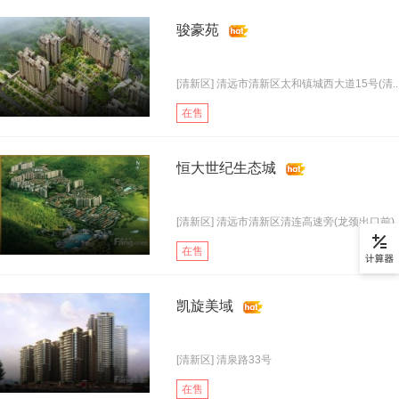
骏豪苑
[清新区] 清远市清新区太和镇城西大道15号(清..
在售
恒大世纪生态城
[清新区] 清远市清新区清连高速旁(龙颈出口前)
在售
凯旋美域
[清新区] 清泉路33号
在售