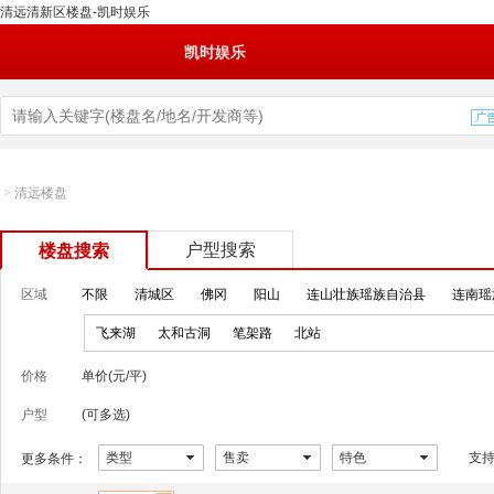
清远清新区楼盘-凯时娱乐
凯时娱乐
>
清远楼盘
户型搜索
楼盘搜索
区域
不限
清城区
佛冈
阳山
连山壮族瑶族自治县
连南瑶
飞来湖
太和古洞
笔架路
北站
价格
单价(元/平)
户型
(可多选)
类型
售卖
特色
支
更多条件：