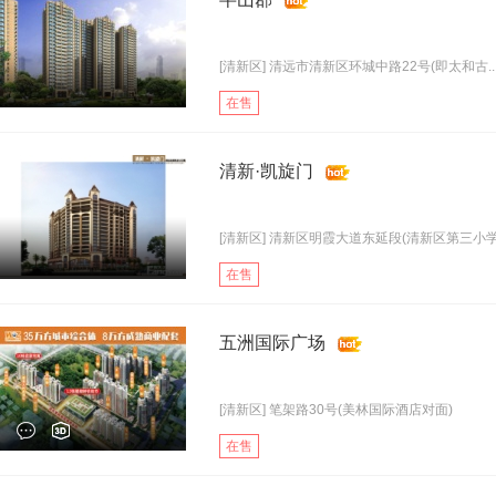
[清新区] 清远市清新区环城中路22号(即太和古..
在售
清新·凯旋门
[清新区] 清新区明霞大道东延段(清新区第三小学.
在售
五洲国际广场
[清新区] 笔架路30号(美林国际酒店对面)
在售