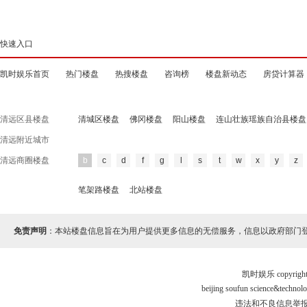
快速入口
凯时娱乐首页
热门楼盘
热搜楼盘
咨询榜
楼盘新动态
房贷计算器
清远区县楼盘
清城区楼盘
佛冈楼盘
阳山楼盘
连山壮族瑶族自治县楼盘
清远附近城市
清远商圈楼盘
b
c
d
f
g
l
s
t
w
x
y
z
笔架路楼盘
北站楼盘
免责声明
：本站楼盘信息旨在为用户提供更多信息的无偿服务，信息以政府部门
凯时娱乐 copyr
beijing soufun science&tec
违法和不良信息举报电话