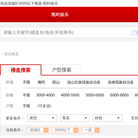
清远清城区3000以下楼盘-凯时娱乐
凯时娱乐
>
清远楼盘
户型搜索
楼盘搜索
区域
不限
佛冈
阳山
连山壮族瑶族自治县
连南瑶族自治县
价格
不限
3000-4000
4000-5000
5000-6000
6000-8000
8
户型
不限
(可多选)
类型
售卖
特色
支
更多条件：
当前条件：
清城区
3000以下
一居