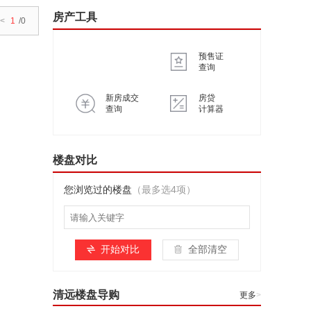
房产工具
<
1
/0
预售证
查询
新房成交
房贷
查询
计算器
楼盘对比
您浏览过的楼盘
（最多选4项）
开始对比
全部清空
清远楼盘导购
更多
>