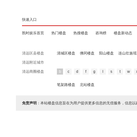
快速入口
凯时娱乐首页
热门楼盘
热搜楼盘
咨询榜
楼盘新动态
清远区县楼盘
清城区楼盘
佛冈楼盘
阳山楼盘
连山壮族瑶
清远附近城市
清远商圈楼盘
b
c
d
f
g
l
s
t
w
笔架路楼盘
北站楼盘
免责声明
：本站楼盘信息旨在为用户提供更多信息的无偿服务，信息以