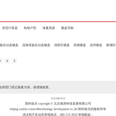
房贷计算器
热销户型
海量房源
楼盘导购
族自治县楼盘
连南瑶族自治县楼盘
清新区楼盘
英德楼盘
连州楼盘
新城区
x
y
z
政府部门登记备案为准，请谨慎核查。
‖ ‖ ‖ ‖
‖
‖ ‖ ‖ ‖ ‖
凯时娱乐 copyright © 北京搜房科技发展有限公司
beijing soufun science&technology development co.,ltd 凯时娱乐的版权所有
违法和不良信息举报电话：400-153-3010 举报邮箱：