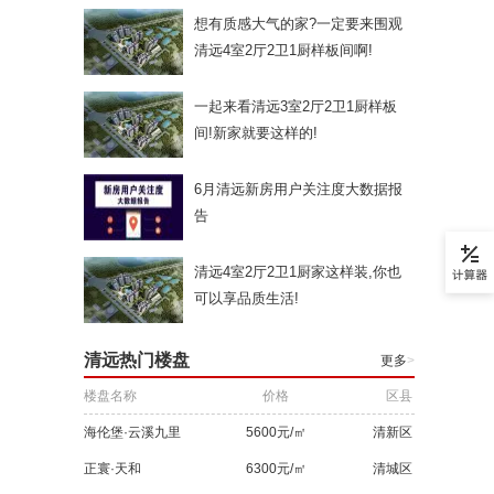
想有质感大气的家?一定要来围观
清远4室2厅2卫1厨样板间啊!
一起来看清远3室2厅2卫1厨样板
间!新家就要这样的!
6月清远新房用户关注度大数据报
告
清远4室2厅2卫1厨家这样装,你也
可以享品质生活!
清远热门楼盘
更多
>
楼盘名称
价格
区县
海伦堡·云溪九里
5600元/㎡
清新区
正寰·天和
6300元/㎡
清城区