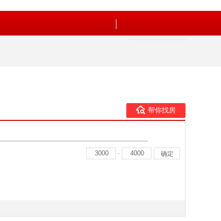
帮你找房
-