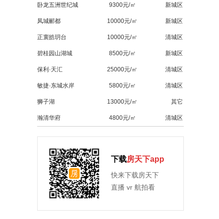
卧龙五洲世纪城
9300元/㎡
新城区
凤城郦都
10000元/㎡
新城区
正寰皓玥台
10000元/㎡
清城区
碧桂园山湖城
8500元/㎡
新城区
保利·天汇
25000元/㎡
清城区
敏捷·东城水岸
5800元/㎡
清城区
狮子湖
13000元/㎡
其它
瀚清华府
4800元/㎡
清城区
下载
房天下app
快来下载房天下
直播 vr 航拍看