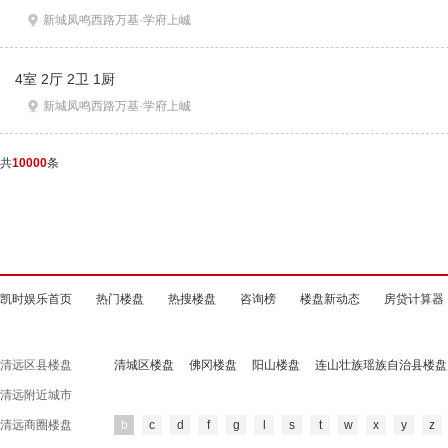
新城凤鸣西路万基·学府上峸
4室 2厅 2卫 1厨
新城凤鸣西路万基·学府上峸
共
10000
条
凯时娱乐首页
热门楼盘
热搜楼盘
咨询榜
楼盘新动态
房贷计算器
清远区县楼盘
清城区楼盘
佛冈楼盘
阳山楼盘
连山壮族瑶族自治县楼盘
清远附近城市
清远商圈楼盘
b
c
d
f
g
l
s
t
w
x
y
z