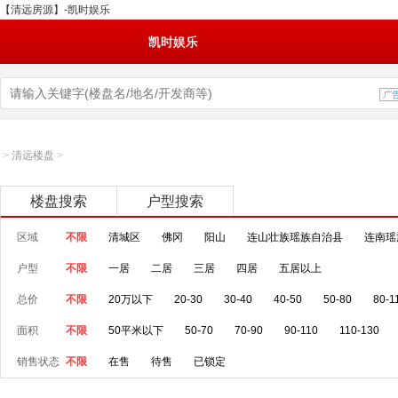
【清远房源】-凯时娱乐
凯时娱乐
>
清远楼盘
>
楼盘搜索
户型搜索
区域
不限
清城区
佛冈
阳山
连山壮族瑶族自治县
连南瑶
户型
不限
一居
二居
三居
四居
五居以上
总价
不限
20万以下
20-30
30-40
40-50
50-80
80-1
面积
不限
50平米以下
50-70
70-90
90-110
110-130
销售状态
不限
在售
待售
已锁定