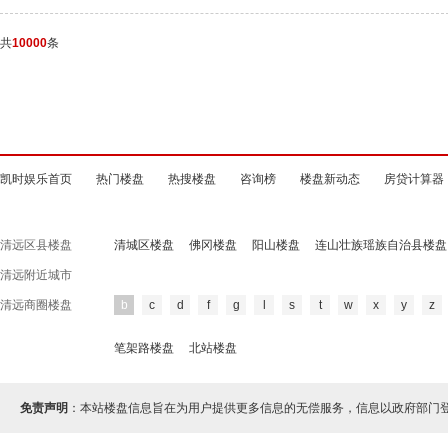
共
10000
条
凯时娱乐首页
热门楼盘
热搜楼盘
咨询榜
楼盘新动态
房贷计算器
清远区县楼盘
清城区楼盘
佛冈楼盘
阳山楼盘
连山壮族瑶族自治县楼盘
清远附近城市
清远商圈楼盘
b
c
d
f
g
l
s
t
w
x
y
z
笔架路楼盘
北站楼盘
免责声明
：本站楼盘信息旨在为用户提供更多信息的无偿服务，信息以政府部门