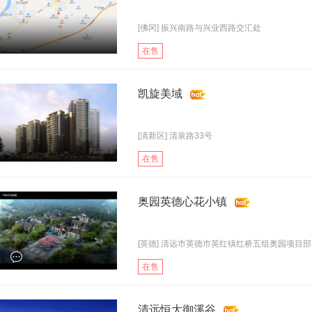
[佛冈] 振兴南路与兴业西路交汇处
在售
凯旋美域
[清新区] 清泉路33号
在售
奥园英德心花小镇
[英德] 清远市英德市英红镇红桥五组奥园项目部
在售
清远恒大御溪谷