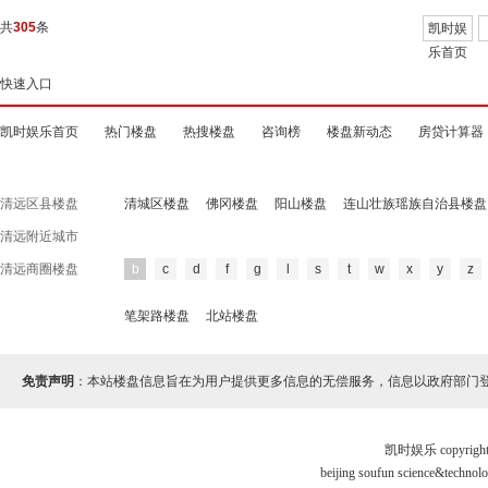
共
305
条
凯时娱
乐首页
快速入口
凯时娱乐首页
热门楼盘
热搜楼盘
咨询榜
楼盘新动态
房贷计算器
清远区县楼盘
清城区楼盘
佛冈楼盘
阳山楼盘
连山壮族瑶族自治县楼盘
清远附近城市
清远商圈楼盘
b
c
d
f
g
l
s
t
w
x
y
z
笔架路楼盘
北站楼盘
免责声明
：本站楼盘信息旨在为用户提供更多信息的无偿服务，信息以政府部门
凯时娱乐 copyr
beijing soufun science&tec