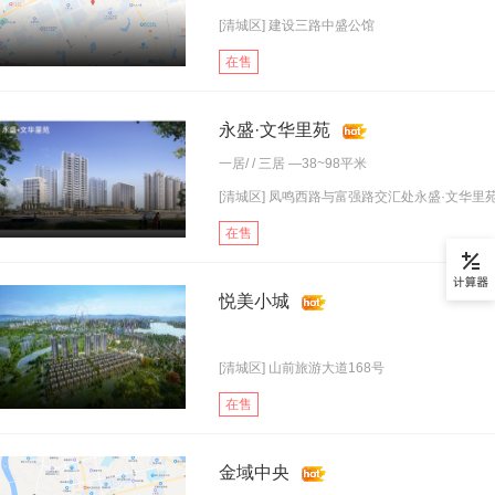
[清城区] 建设三路中盛公馆
在售
永盛·文华里苑
一居
/ /
三居
—38~98平米
[清城区] 凤鸣西路与富强路交汇处永盛·文华里
在售
悦美小城
[清城区] 山前旅游大道168号
在售
金域中央