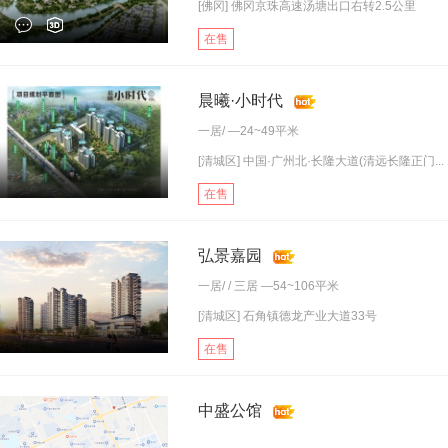
[佛冈] 佛冈京珠高速汤塘出口右转2.5公里
在售
晨曦·小时代
一居
/ —24~49平米
[清城区] 中国·广州北·长隆大道(清远长隆正门...
在售
弘景嘉园
一居
/ /
三居
—54~106平米
[清城区] 石角镇德龙产业大道33号
在售
中盛公馆