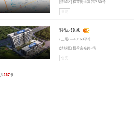
[清城区] 横荷街道富强路80号
售完
轻轨·领域
/
三居
/ —40~63平米
[清城区] 横荷富裕路9号
售完
共
267
条