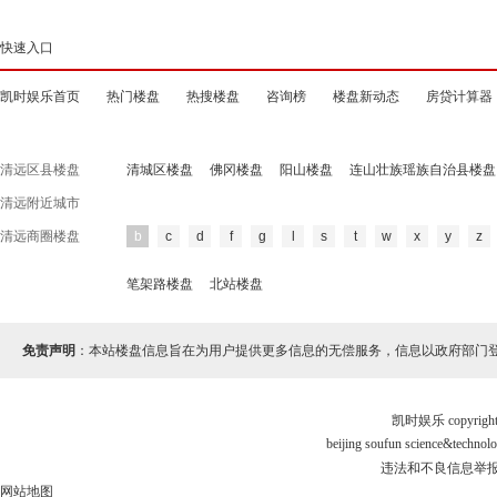
快速入口
凯时娱乐首页
热门楼盘
热搜楼盘
咨询榜
楼盘新动态
房贷计算器
清远区县楼盘
清城区楼盘
佛冈楼盘
阳山楼盘
连山壮族瑶族自治县楼盘
清远附近城市
清远商圈楼盘
b
c
d
f
g
l
s
t
w
x
y
z
笔架路楼盘
北站楼盘
免责声明
：本站楼盘信息旨在为用户提供更多信息的无偿服务，信息以政府部门
凯时娱乐 copyr
beijing soufun science&tec
违法和不良信息举报电话
网站地图