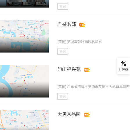
售完
君盛名邸
[英德] 英城富强路南园林局东
售完
印山福兴苑
[英德] 广东省清远市英德市英德市大站镇旱塘西..
售完
大唐京品园