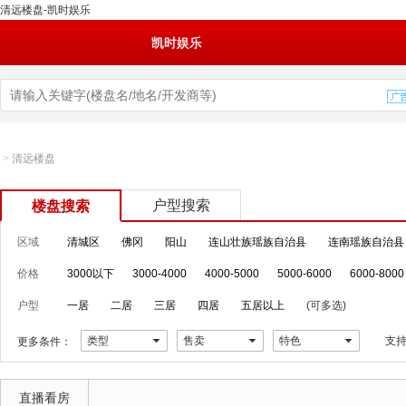
清远楼盘-凯时娱乐
凯时娱乐
>
清远楼盘
户型搜索
楼盘搜索
区域
清城区
佛冈
阳山
连山壮族瑶族自治县
连南瑶族自治县
价格
3000以下
3000-4000
4000-5000
5000-6000
6000-8000
户型
一居
二居
三居
四居
五居以上
(可多选)
类型
售卖
特色
支
更多条件：
直播看房