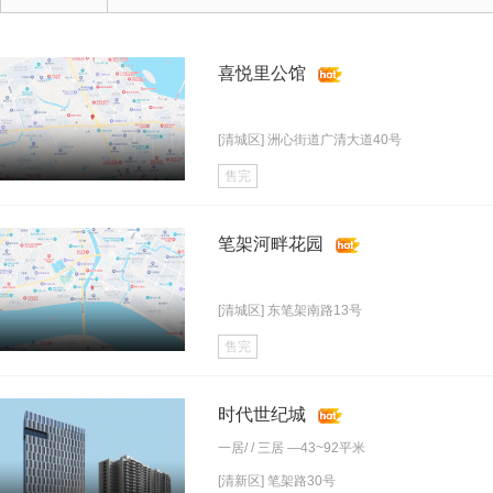
喜悦里公馆
[清城区] 洲心街道广清大道40号
售完
笔架河畔花园
[清城区] 东笔架南路13号
售完
时代世纪城
一居
/ /
三居
—43~92平米
[清新区] 笔架路30号