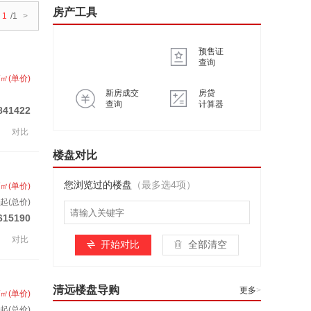
房产工具
1
/1
>
预售证
查询
/㎡(单价)
新房成交
房贷
查询
计算器
841422
对比
楼盘对比
您浏览过的楼盘
（最多选4项）
/㎡(单价)
起(总价)
615190
对比
开始对比
全部清空
清远楼盘导购
更多
>
/㎡(单价)
起(总价)