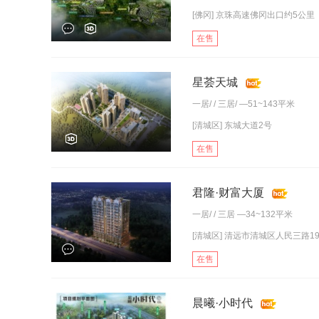
[佛冈] 京珠高速佛冈出口约5公里
在售
星荟天城
一居
/ /
三居
/ —51~143平米
[清城区] 东城大道2号
在售
君隆·财富大厦
一居
/ /
三居
—34~132平米
[清城区] 清远市清城区人民三路1
在售
晨曦·小时代