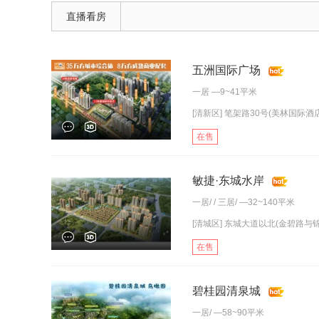
直播看房
五洲国际广场
一居
—9~41平米
[清新区] 笔架路30号(美林国际酒
在售
敏捷·东城水岸
一居
/ /
三居
/ —32~140平米
[清城区] 东城大道以北(金碧路与
在售
碧桂园清泉城
一居
/ —58~90平米