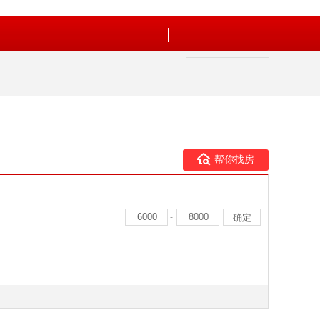
帮你找房
-