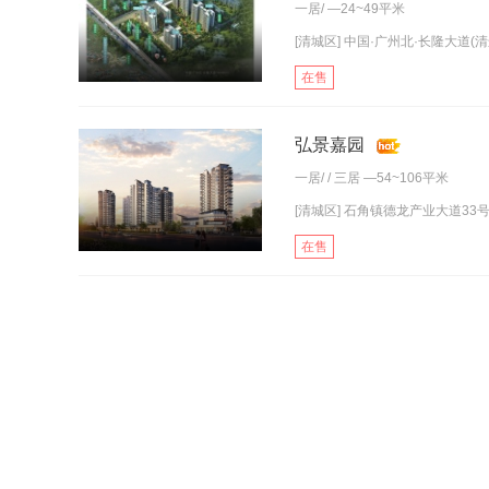
一居
/ —24~49平米
[清城区] 中国·广州北·长隆大道(清
在售
弘景嘉园
一居
/ /
三居
—54~106平米
[清城区] 石角镇德龙产业大道33
在售