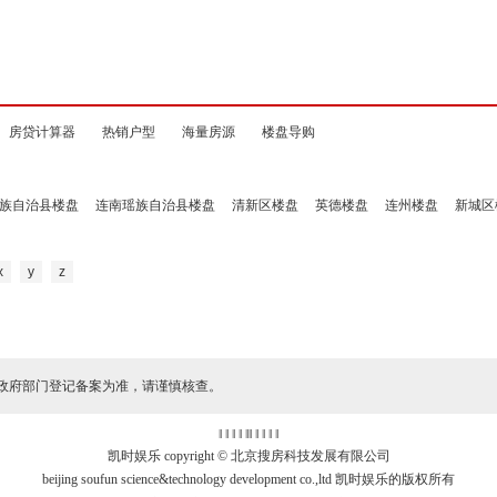
房贷计算器
热销户型
海量房源
楼盘导购
族自治县楼盘
连南瑶族自治县楼盘
清新区楼盘
英德楼盘
连州楼盘
新城区
x
y
z
政府部门登记备案为准，请谨慎核查。
‖ ‖ ‖ ‖
‖
‖ ‖ ‖ ‖ ‖
凯时娱乐 copyright © 北京搜房科技发展有限公司
beijing soufun science&technology development co.,ltd 凯时娱乐的版权所有