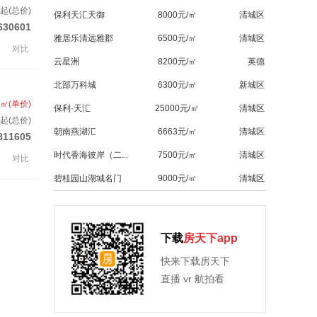
起(总价)
保利天汇天御
8000元/㎡
清城区
630601
雅居乐清远雅郡
6500元/㎡
清城区
对比
云星洲
8200元/㎡
英德
北部万科城
6300元/㎡
新城区
/㎡(单价)
保利·天汇
25000元/㎡
清城区
起(总价)
朝南燕湖汇
6663元/㎡
清城区
811605
时代香海彼岸（二...
7500元/㎡
清城区
对比
碧桂园山湖城名门
9000元/㎡
清城区
下载
房天下app
快来下载房天下
直播 vr 航拍看