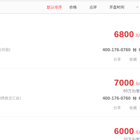
默认排序
价格
点评
开盘时间
<
6800
元
400-176-0760
店对面)
转
分享
收藏
7000
元
65万元/套
400-176-0760
锦绣路交汇处)
转
分享
收藏
6000
元
32万元/套