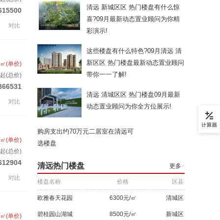
清远 新城区区 热门楼盘有什么惊
615500
喜?09月最新动态置业顾问为你精
对比
彩演示!
这些楼盘有什么特色?09月清远 清
新区区 热门楼盘最新动态置业顾问
/㎡(单价)
带你一一了解!
起(总价)
866531
清远 清城区区 热门楼盘09月最新
对比
动态置业顾问为你全方位展示!
购房支出约70万元二居室在清远可
/㎡(单价)
选楼盘
起(总价)
612904
清远热门楼盘
更多
>
对比
楼盘名称
价格
区县
欧雅春天花园
6300元/㎡
清城区
碧桂园山湖城
8500元/㎡
新城区
/㎡(单价)