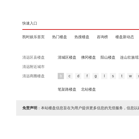
快速入口
凯时娱乐首页
热门楼盘
热搜楼盘
咨询榜
楼盘新动态
清远区县楼盘
清城区楼盘
佛冈楼盘
阳山楼盘
连山壮族瑶
清远附近城市
清远商圈楼盘
b
c
d
f
g
l
s
t
w
笔架路楼盘
北站楼盘
免责声明
：本站楼盘信息旨在为用户提供更多信息的无偿服务，信息以