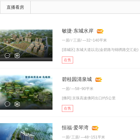
直播看房
敏捷·东城水岸
一居
/ /
三居
/ —32~140平米
[清城区] 东城大道以北(金碧路与锦绣路交汇处)
在售
碧桂园清泉城
一居
/ —58~90平米
[佛冈] 京珠高速佛冈出口约5公里
在售
恒福·爱琴湾
一居
/
三居
/ —48~151平米