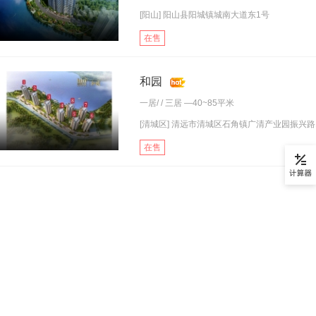
[阳山] 阳山县阳城镇城南大道东1号
在售
和园
一居
/ /
三居
—40~85平米
[清城区] 清远市清城区石角镇广清产业园振兴路1.
在售