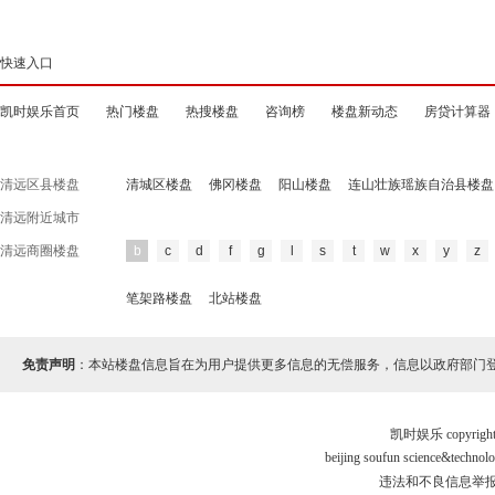
快速入口
凯时娱乐首页
热门楼盘
热搜楼盘
咨询榜
楼盘新动态
房贷计算器
清远区县楼盘
清城区楼盘
佛冈楼盘
阳山楼盘
连山壮族瑶族自治县楼盘
清远附近城市
清远商圈楼盘
b
c
d
f
g
l
s
t
w
x
y
z
笔架路楼盘
北站楼盘
免责声明
：本站楼盘信息旨在为用户提供更多信息的无偿服务，信息以政府部门
凯时娱乐 copyr
beijing soufun science&tec
违法和不良信息举报电话