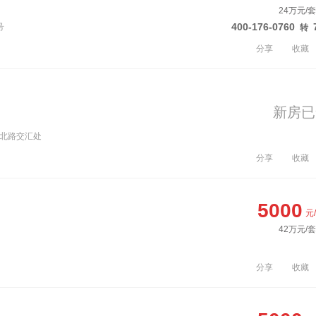
24万元/套
400-176-0760
号
转
分享
收藏
新房已
桥北路交汇处
分享
收藏
5000
元
42万元/套
分享
收藏