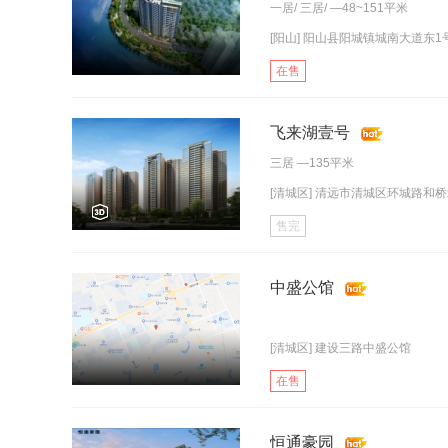
一居
/
三居
/ —48~151平米
[阳山] 阳山县阳城镇城南大道东1
在售
飞来湖壹号
三居
—135平米
[清城区] 清远市清城区环城路和
售完
中盛公馆
[清城区] 建设三路中盛公馆
在售
恒通豪园