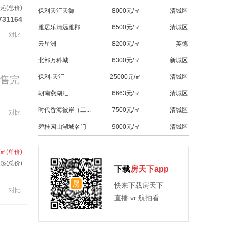
起(总价)
保利天汇天御
8000元/㎡
清城区
731164
雅居乐清远雅郡
6500元/㎡
清城区
对比
云星洲
8200元/㎡
英德
北部万科城
6300元/㎡
新城区
保利·天汇
25000元/㎡
清城区
售完
朝南燕湖汇
6663元/㎡
清城区
时代香海彼岸（二...
7500元/㎡
清城区
对比
碧桂园山湖城名门
9000元/㎡
清城区
/㎡(单价)
起(总价)
下载
房天下app
快来下载房天下
对比
直播 vr 航拍看