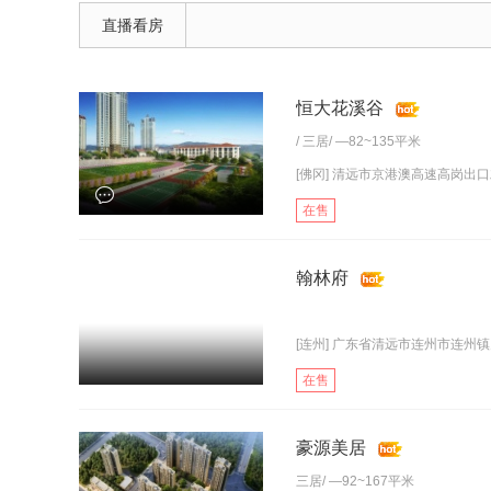
直播看房
恒大花溪谷
/
三居
/ —82~135平米
[佛冈] 清远市京港澳高速高岗出
在售
翰林府
[连州] 广东省清远市连州市连州
在售
豪源美居
三居
/ —92~167平米