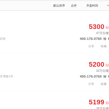
默认排序
点评
开盘时间
<
5300
元
47万元/套
400-176-0760
口左转
转
分享
收藏
5200
元
32万元/套
400-176-0760
镇月湾路1号
转
分享
收藏
5199
元
76万元/套