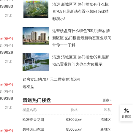
清远 新城区区 热门楼盘有什么惊
898883
喜?09月最新动态置业顾问为你精
对比
彩演示!
这些楼盘有什么特色?09月清远 清
新区区 热门楼盘最新动态置业顾问
/㎡(单价)
带你一一了解!
起(总价)
699026
清远 清城区区 热门楼盘09月最新
对比
动态置业顾问为你全方位展示!
购房支出约70万元二居室在清远可
/㎡(单价)
选楼盘
起(总价)
609388
清远热门楼盘
更多
>
对比
楼盘名称
价格
区县
欧雅春天花园
6300元/㎡
清城区
碧桂园山湖城
8500元/㎡
新城区
/㎡(单价)