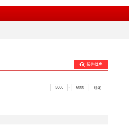
帮你找房
-