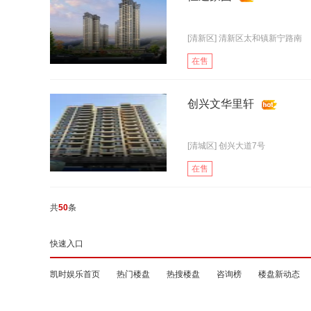
[清新区] 清新区太和镇新宁路南
在售
创兴文华里轩
[清城区] 创兴大道7号
在售
共
50
条
快速入口
凯时娱乐首页
热门楼盘
热搜楼盘
咨询榜
楼盘新动态