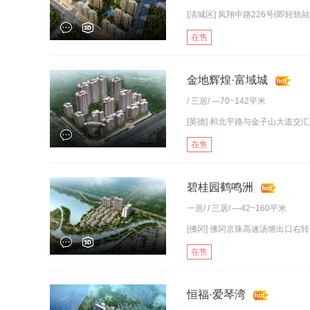
[清城区] 凤翔中路226号(即轻轨站
在售
金地辉煌·富域城
/
三居
/ —70~142平米
[英德] 和北平路与金子山大道交
在售
碧桂园鹤鸣洲
一居
/ /
三居
/ —42~160平米
[佛冈] 佛冈京珠高速汤塘出口右转
在售
恒福·爱琴湾