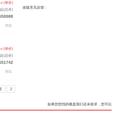
/㎡(单价)
改版意见反馈：
起(总价)
650088
对比
/㎡(单价)
起(总价)
651742
对比
页
2
如果您想找的楼盘我们还未收录，您可以