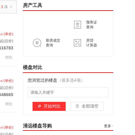
房产工具
3
/3
>
预售证
查询
/㎡(单价)
新房成交
房贷
起(总价)
查询
计算器
616783
对比
楼盘对比
您浏览过的楼盘
（最多选4项）
/㎡(单价)
起(总价)
648665
对比
开始对比
全部清空
清远楼盘导购
更多
>
/㎡(单价)
起(总价)