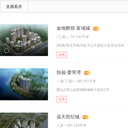
直播看房
金地辉煌·富域城
/
三居
/ —70~142平米
[英德] 和北平路与金子山大道交汇处东北方向
在售
恒福·爱琴湾
一居
/
三居
/ —48~151平米
[阳山] 阳山县阳城镇城南大道东1号
在售
远天世纪城
三居
—84~115平米