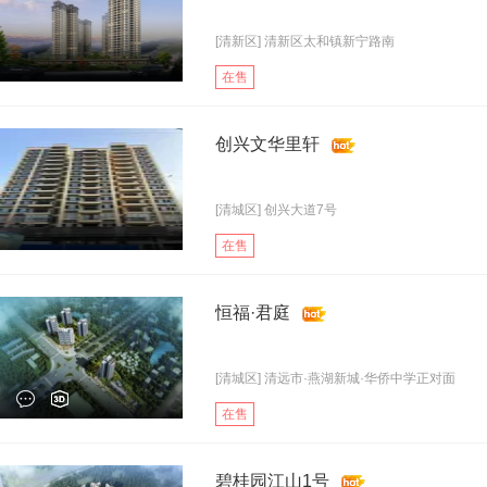
[清新区] 清新区太和镇新宁路南
在售
创兴文华里轩
[清城区] 创兴大道7号
在售
恒福·君庭
[清城区] 清远市·燕湖新城·华侨中学正对面
在售
碧桂园江山1号