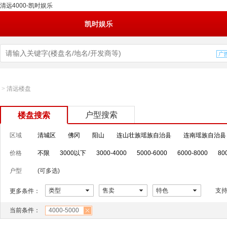
清远4000-凯时娱乐
凯时娱乐
>
清远楼盘
户型搜索
楼盘搜索
区域
清城区
佛冈
阳山
连山壮族瑶族自治县
连南瑶族自治县
价格
不限
3000以下
3000-4000
5000-6000
6000-8000
80
户型
(可多选)
类型
售卖
特色
支
更多条件：
当前条件：
4000-5000