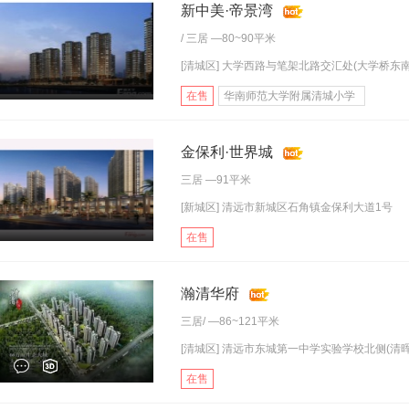
新中美·帝景湾
/
三居
—80~90平米
[清城区] 大学西路与笔架北路交汇处(大学桥东南.
在售
华南师范大学附属清城小学
金保利·世界城
三居
—91平米
[新城区] 清远市新城区石角镇金保利大道1号
在售
瀚清华府
三居
/ —86~121平米
[清城区] 清远市东城第一中学实验学校北侧(清晖.
在售