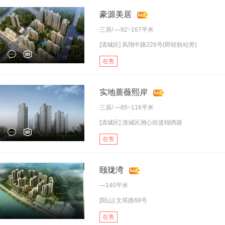
豪源美居
三居
/ —92~167平米
[清城区] 凤翔中路226号(即轻轨站旁)
在售
实地蔷薇熙岸
三居
/ —85~116平米
[清城区] 清城区洲心街道锦绣路
在售
颐珑湾
—140平米
[阳山] 文塔路68号
在售