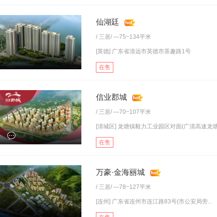
仙湖廷
/
三居
/ —75~134平米
[英德] 广东省清远市英德市茶趣路1号
在售
信业郡城
/
三居
/ —70~107平米
[清城区] 龙塘镇毅力工业园区对面(广清高速龙塘.
在售
万豪·金海丽城
/
三居
/ —78~127平米
[连州] 广东省连州市连江路83号(市公安局旁...