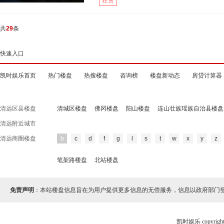
在售
共
29
条
快速入口
凯时娱乐首页
热门楼盘
热搜楼盘
咨询榜
楼盘新动态
房贷计算器
清远区县楼盘
清城区楼盘
佛冈楼盘
阳山楼盘
连山壮族瑶族自治县楼盘
清远附近城市
清远商圈楼盘
b
c
d
f
g
l
s
t
w
x
y
z
笔架路楼盘
北站楼盘
免责声明
：本站楼盘信息旨在为用户提供更多信息的无偿服务，信息以政府部门
凯时娱乐 copyr