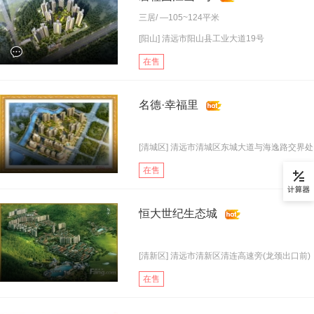
三居
/ —105~124平米
[阳山] 清远市阳山县工业大道19号
在售
名德·幸福里
[清城区] 清远市清城区东城大道与海逸路交界处
在售
恒大世纪生态城
[清新区] 清远市清新区清连高速旁(龙颈出口前)
在售