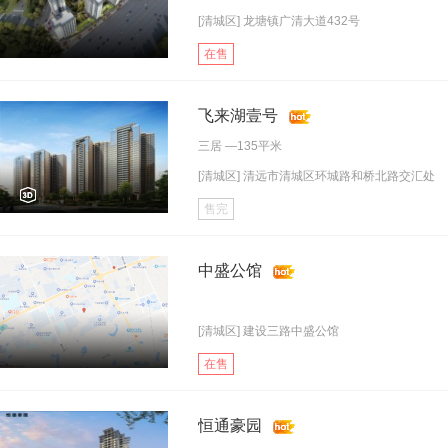
[清城区] 龙塘镇广清大道432号
在售
飞来湖壹号
三居
—135平米
[清城区] 清远市清城区环城路和桥北路交汇处
售完
中盛公馆
[清城区] 建设三路中盛公馆
在售
恒通豪园