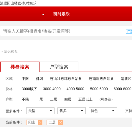
清远阳山楼盘-凯时娱乐
凯时娱乐
>
清远楼盘
户型搜索
楼盘搜索
区域
不限
佛冈
连山壮族瑶族自治县
连南瑶族自治县
清新区
价格
3000以下
3000-4000
4000-5000
5000-6000
6000-8000
户型
不限
一居
三居
四居
五居以上
(可多选)
类型
售卖
特色
支
更多条件：
当前条件：
阳山
二居