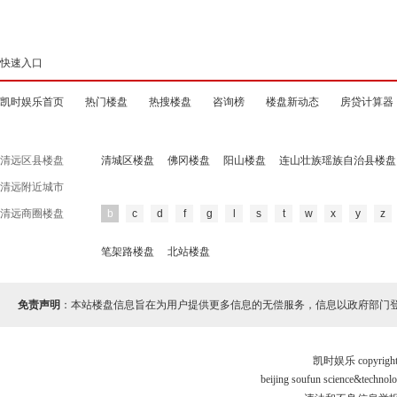
快速入口
凯时娱乐首页
热门楼盘
热搜楼盘
咨询榜
楼盘新动态
房贷计算器
清远区县楼盘
清城区楼盘
佛冈楼盘
阳山楼盘
连山壮族瑶族自治县楼盘
清远附近城市
清远商圈楼盘
b
c
d
f
g
l
s
t
w
x
y
z
笔架路楼盘
北站楼盘
免责声明
：本站楼盘信息旨在为用户提供更多信息的无偿服务，信息以政府部门
凯时娱乐 copyr
beijing soufun science&tec